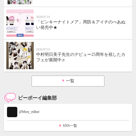
2026/07/21
「ピンキーナイトメア」周防＆アイチのぺあぬ
い発売中★
2026/07/21
中村明日美子先生のデビュー25周年を祝したカ
フェが展開中♬
一覧
ビーボーイ編集部
@bboy_editor
SNS一覧