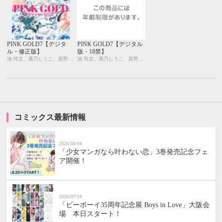
PINK GOLD7【デジタ
PINK GOLD7【デジタル
ル・修正版】
版・18禁】
池 玲文、鹿乃しうこ、直野儚羅、門地かおり、みなみ遥、五城タイガ、一二三もげぞう、岸虎次郎、天河 藍、はざま、師走の翁
池 玲文、鹿乃しうこ、直野儚羅、門地かおり、みなみ遥、五城タイガ、一二三もげぞう、岸虎次郎、天河 藍、はざま、師走の翁
コミックス最新情報
2026/08/04
「少女マンガなら叶わない恋」3巻発売記念フェ
ア開催！
2026/07/24
「ビーボーイ35周年記念展 Boys in Love」大阪会
場 本日スタート！