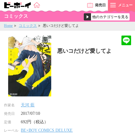
発売
日
メニュー
コミックス
Home
コミックス
悪いコだけど愛してよ
悪いコだけど愛してよ
天河 藍
作家名
2017/07/10
発売日
692円（税込）
定価
BE×BOY COMICS DELUXE
レーベル