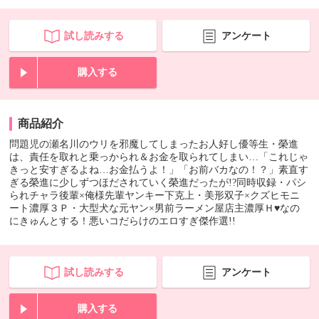
試し読みする
アンケート
購入する
商品紹介
問題児の瀬名川のウリを邪魔してしまったお人好し優等生・榮進
は、責任を取れと乗っかられ＆お金を取られてしまい…「これじゃ
きっと安すぎるよね…お金払うよ！」「お前バカなの！？」素直す
ぎる榮進に少しずつほだされていく榮進だったが!?同時収録・パシ
られチャラ後輩×俺様先輩ヤンキー下克上・美形双子×クズヒモニ
ート濃厚３Ｐ・大型犬な元ヤン×男前ラーメン屋店主濃厚Ｈ♥なの
にきゅんとする！悪いコだらけのエロすぎ傑作選!!
試し読みする
アンケート
購入する