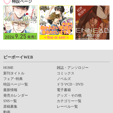
特設ページ
ビーボーイWEB
HOME
雑誌・アンソロジー
新刊タイトル
コミックス
フェア･特典
ノベルズ
特設ページ一覧
ドラマCD・DVD
最新情報
電子書籍
発売カレンダー
グッズ・その他
SNS一覧
カテゴリー一覧
原稿募集
レーベル一覧
動画