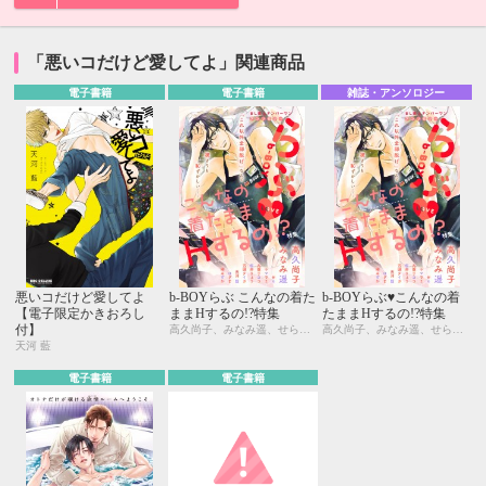
「悪いコだけど愛してよ」関連商品
電子書籍
電子書籍
雑誌・アンソロジー
悪いコだけど愛してよ
b-BOYらぶ こんなの着た
b-BOYらぶ♥こんなの着
【電子限定かきおろし
ままHするの!?特集
たままHするの!?特集
付】
高久尚子、みなみ遥、せら、ヤマヲミ、九重リココ、桜井りょう、五城タイガ、天河 藍、はざま、柊みずか
高久尚子、みなみ遥、せら、ヤマヲミ、九重リココ、桜井りょう、五城タイガ、天河 藍、はざま、柊みずか
天河 藍
電子書籍
電子書籍