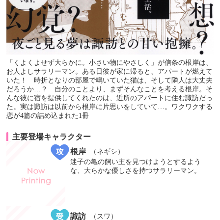
「くよくよせず大らかに。小さい物にやさしく」が信条の根岸は、
お人よしサラリーマン。ある日彼が家に帰ると、アパートが燃えて
いた！ 時折となりの部屋で鳴いていた猫は、そして隣人は大丈夫
だろうか…？ 自分のことより、まずそんなことを考える根岸。そ
んな彼に宿を提供してくれたのは、近所のアパートに住む諏訪だっ
た。実は諏訪は以前から根岸に片思いをしていて…。ワクワクする
恋が4篇の詰め込まれた1冊
主要登場キャラクター
根岸
（ネギシ）
迷子の亀の飼い主を見つけようとするよう
な、大らかな優しさを持つサラリーマン。
諏訪
（スワ）