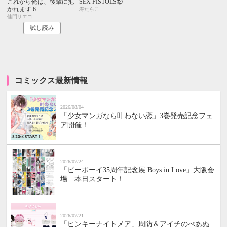
これから俺は、後輩に抱
SEX PISTOLS⑫
かれます 6
寿たらこ
佳門サエコ
試し読み
コミックス最新情報
2026/08/04
「少女マンガなら叶わない恋」3巻発売記念フェ
ア開催！
2026/07/24
「ビーボーイ35周年記念展 Boys in Love」大阪会
場 本日スタート！
2026/07/21
「ピンキーナイトメア」周防＆アイチのぺあぬ