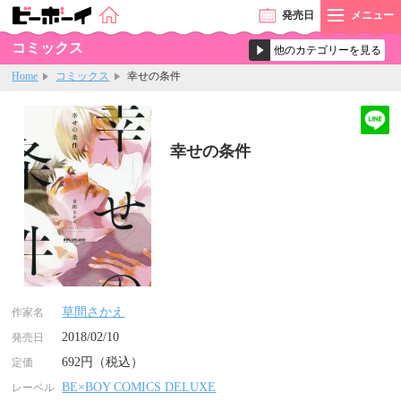
発売
日
メニュー
コミックス
Home
コミックス
幸せの条件
幸せの条件
草間さかえ
作家名
2018/02/10
発売日
692円（税込）
定価
BE×BOY COMICS DELUXE
レーベル