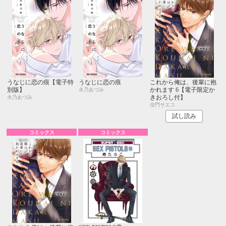
うなじに恋の痕【電子特
うなじに恋の痕
これから俺は、後輩に抱
別版】
かれます 6【電子限定か
永乃あづみ
きおろし付】
永乃あづみ
佳門サエコ
試し読み
コミックス
コミックス