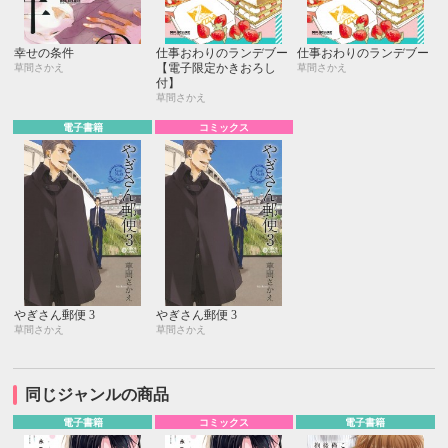
幸せの条件
仕事おわりのランデブー
仕事おわりのランデブー
【電子限定かきおろし
草間さかえ
草間さかえ
付】
草間さかえ
電子書籍
コミックス
やぎさん郵便 3
やぎさん郵便 3
草間さかえ
草間さかえ
同じジャンルの商品
電子書籍
コミックス
電子書籍