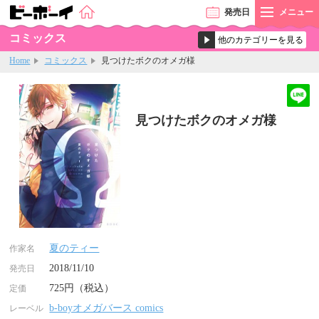
発売
日
メニュー
コミックス
Home
コミックス
見つけたボクのオメガ様
見つけたボクのオメガ様
夏のティー
作家名
2018/11/10
発売日
725円（税込）
定価
b-boyオメガバース comics
レーベル