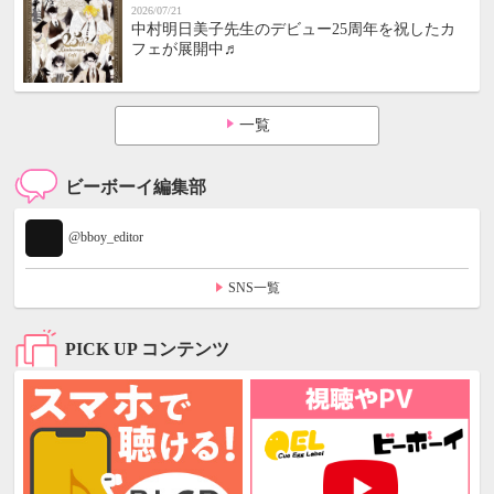
2026/07/21
中村明日美子先生のデビュー25周年を祝したカ
フェが展開中♬
一覧
ビーボーイ編集部
@bboy_editor
SNS一覧
PICK UP コンテンツ