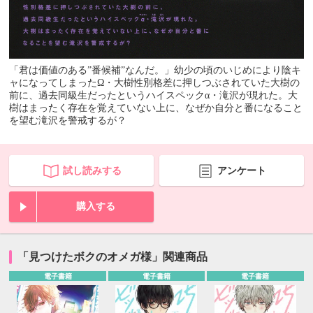
「君は価値のある”番候補”なんだ。」幼少の頃のいじめにより陰キ
ャになってしまったΩ・大樹性別格差に押しつぶされていた大樹の
前に、過去同級生だったというハイスペックα・滝沢が現れた。大
樹はまったく存在を覚えていない上に、なぜか自分と番になること
を望む滝沢を警戒するが？
試し読みする
アンケート
購入する
「見つけたボクのオメガ様」関連商品
電子書籍
電子書籍
電子書籍