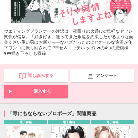
ウエディングプランナーの逢沢は一夜限りの火遊びor気軽なセフレ
関係が信条。「好き好き」迫ってきた永遠を約束したがるような面
倒くさい重い男はお断り――なハズだったのに!?クールな逢沢が年
下ワンコに振り回されて!?幸せ＆エッチいっぱい♥の4つの恋模様
♥♥♥描き下ろしも収録
試し読みする
アンケート
購入する
「毒にもならないプロポーズ」関連商品
電子書籍
電子書籍
電子書籍