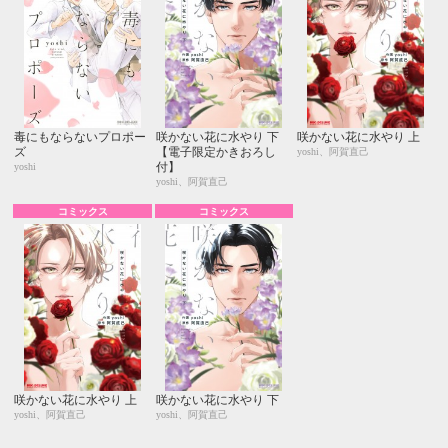
毒にもならないプロポー
咲かない花に水やり 下
咲かない花に水やり 上
ズ
【電子限定かきおろし
yoshi、阿賀直己
付】
yoshi
yoshi、阿賀直己
コミックス
コミックス
咲かない花に水やり 上
咲かない花に水やり 下
yoshi、阿賀直己
yoshi、阿賀直己