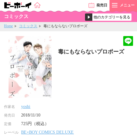
発売
日
メニュー
コミックス
Home
コミックス
毒にもならないプロポーズ
毒にもならないプロポーズ
yoshi
作家名
2018/11/10
発売日
725円（税込）
定価
BE×BOY COMICS DELUXE
レーベル