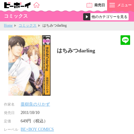
発売
日
メニュー
コミックス
Home
コミックス
はちみつdarling
はちみつdarling
亜樹良のりかず
作家名
2011/10/10
発売日
649円（税込）
定価
BE×BOY COMICS
レーベル