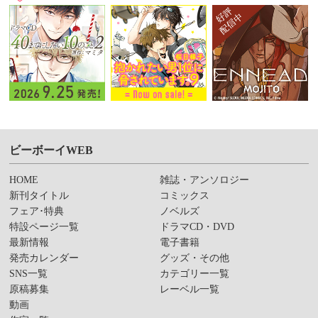
ビーボーイWEB
HOME
雑誌・アンソロジー
新刊タイトル
コミックス
フェア･特典
ノベルズ
特設ページ一覧
ドラマCD・DVD
最新情報
電子書籍
発売カレンダー
グッズ・その他
SNS一覧
カテゴリー一覧
原稿募集
レーベル一覧
動画