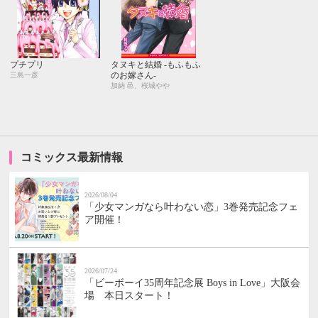
プチプリ
タヌキと結婚 ‐もふもふ
のお嫁さん‐
三島一彦
加納 邑、桜城やや
コミックス最新情報
2026/08/04
「少女マンガなら叶わない恋」3巻発売記念フェ
ア開催！
2026/07/24
「ビーボーイ35周年記念展 Boys in Love」大阪会
場 本日スタート！