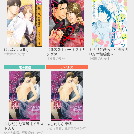
はちみつdarling
【新装版】ハートストリ
トナリに恋っ～亜樹良の
ングス
りかず短編集～
亜樹良のりかず
亜樹良のりかず
亜樹良のりかず
電子書籍
ノベルズ
ふしだらな束縛【イラス
ふしだらな束縛
ト入り】
いとう由貴、亜樹良のりかず
いとう由貴、亜樹良のりかず