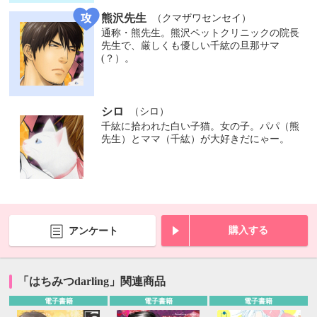
熊沢先生
（クマザワセンセイ）
通称・熊先生。熊沢ペットクリニックの院長
先生で、厳しくも優しい千紘の旦那サマ
(？）。
シロ
（シロ）
千紘に拾われた白い子猫。女の子。パパ（熊
先生）とママ（千紘）が大好きだにゃー。
購入する
アンケート
「はちみつdarling」関連商品
電子書籍
電子書籍
電子書籍