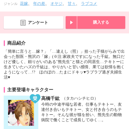
花嫁
、
年の差
、
オヤジ
、
甘々
、
ラブコメ
ジャンル
購入する
アンケート
商品紹介
「簡単に言うと…嫁？」「…違えし（照）」拾った子猫がらみで出
会った獣医・熊沢の「嫁」(※注:家政夫です)になった千紘。無口だ
けど優しく、頼りがいのある"熊先生"と猫との同居生…テキトーに
生きていたハズの千紘は、やりがいと甘い感情、果ては欲情を抱く
ようになって…!? ほのぼの…たまにドキッ♥ラブラブ過ぎ夫婦生
活♥
主要登場キャラクター
高橋千紘
（タカハシチヒロ）
今時の中途半端な若者。仕事もテキトー、友
達付き合いもテキトー、女と付き合うのもテ
キトー。そんな彼が猫を拾い、熊先生の動物
病院で働くことで成長してゆく…。