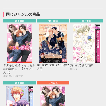
同じジャンルの商品
電子書籍
電子書籍
電子書籍
タヌキと結婚 －もふもふ
BE･BOY GOLD 2016年12
買われてきた花嫁
のお嫁さん－【イラスト
月号
環 レン
入り】
加納 邑、桜城やや
電子書籍
ノベルズ