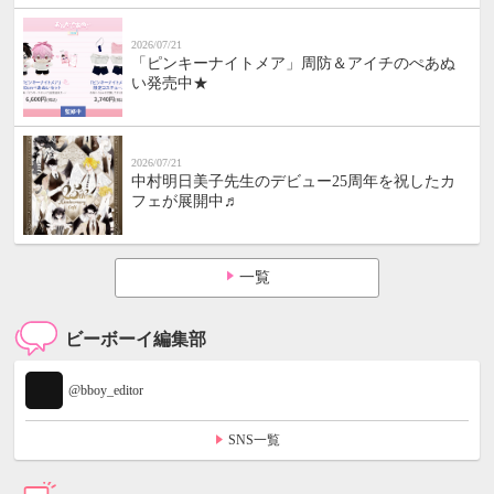
2026/07/21
「ピンキーナイトメア」周防＆アイチのぺあぬ
い発売中★
2026/07/21
中村明日美子先生のデビュー25周年を祝したカ
フェが展開中♬
一覧
ビーボーイ編集部
@bboy_editor
SNS一覧