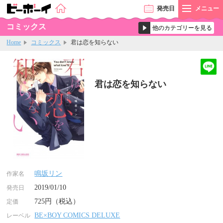
発売
日
メニュー
コミックス
Home
コミックス
君は恋を知らない
君は恋を知らない
鳴坂リン
作家名
2019/01/10
発売日
725円（税込）
定価
BE×BOY COMICS DELUXE
レーベル