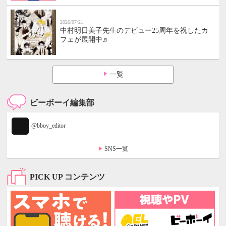
2026/07/21
中村明日美子先生のデビュー25周年を祝したカ
フェが展開中♬
一覧
ビーボーイ編集部
@bboy_editor
SNS一覧
PICK UP コンテンツ