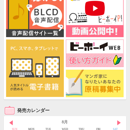
発売カレンダー
8月
SUN
MON
TUE
WED
THU
FRI
SAT