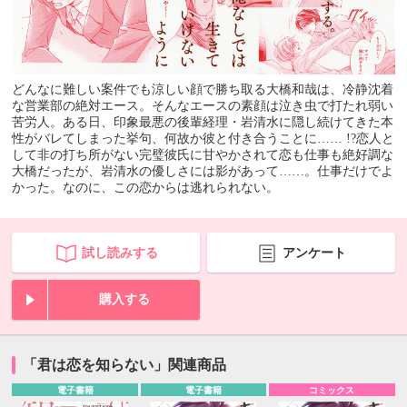
どんなに難しい案件でも涼しい顔で勝ち取る大橋和哉は、冷静沈着
な営業部の絶対エース。そんなエースの素顔は泣き虫で打たれ弱い
苦労人。ある日、印象最悪の後輩経理・岩清水に隠し続けてきた本
性がバレてしまった挙句、何故か彼と付き合うことに…… !?恋人と
して非の打ち所がない完璧彼氏に甘やかされて恋も仕事も絶好調な
大橋だったが、岩清水の優しさには影があって……。仕事だけでよ
かった。なのに、この恋からは逃れられない。
試し読みする
アンケート
購入する
「君は恋を知らない」関連商品
電子書籍
電子書籍
コミックス