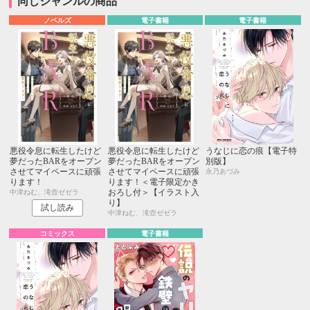
同じジャンルの商品
ノベルズ
電子書籍
電子書籍
悪役令息に転生したけど
悪役令息に転生したけど
うなじに恋の痕【電子特
夢だったBARをオープン
夢だったBARをオープン
別版】
させてマイペースに頑張
させてマイペースに頑張
永乃あづみ
ります！
ります！＜電子限定かき
おろし付＞【イラスト入
中津ねむ、滝壺ゼゼラ
り】
試し読み
中津ねむ、滝壺ゼゼラ
コミックス
電子書籍