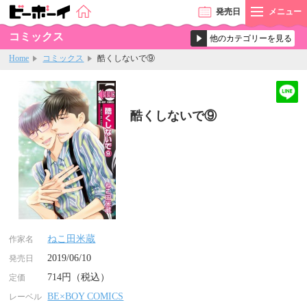
発売
日
メニュー
コミックス
Home
コミックス
酷くしないで⑨
酷くしないで⑨
ねこ田米蔵
作家名
2019/06/10
発売日
714円（税込）
定価
BE×BOY COMICS
レーベル