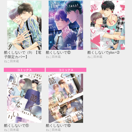
酷くしないで（9）【電
酷くしないで⑫
酷くしないでplus+➁
子限定カバー】
ねこ田米蔵
ねこ田米蔵
ねこ田米蔵
コミックス
コミックス
酷くしないで⑪
酷くしないで⑩
ねこ田米蔵
ねこ田米蔵