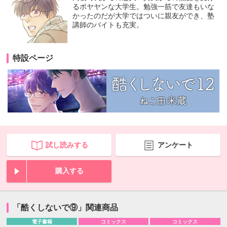
るポヤヤンな大学生。勉強一筋で友達もいな
かったのだが大学ではついに親友ができ、塾
講師のバイトも充実。
特設ページ
試し読みする
アンケート
購入する
「酷くしないで⑨」関連商品
電子書籍
コミックス
コミックス