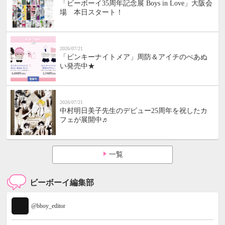
「ビーボーイ35周年記念展 Boys in Love」大阪会
場 本日スタート！
2026/07/21
「ピンキーナイトメア」周防＆アイチのぺあぬ
い発売中★
2026/07/21
中村明日美子先生のデビュー25周年を祝したカ
フェが展開中♬
一覧
ビーボーイ編集部
@bboy_editor