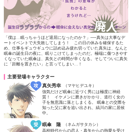
「僕は…眠っちゃうほど退屈になったのか？」──真矢は大事なデ
ートイベントで大失敗してしまう！ この日の休みを確保するた
め、仕事をギュウギュウに詰め込み疲れ切っていた真矢は、なんと
眠傘の誕生日の夜に、眠りこけてしまったのだ。極端に傷つきやす
くなっていた眠傘は、真矢との時間が辛くなる。そしてついに真矢
に「距離を置きたい」と言ってしまい…！
主要登場キャラクター
真矢秀幸
（マヤヒデユキ）
強気だけど眠傘に近づく男には極度に神経
質！ イケメンに磨きがかかり、道行く女の
子を無意識に落としまくる。 眠傘との交際を
知った父に家を追い出され、縞川の家に居候
中。
眠傘 隆
（ネムガサタカシ）
高校時代からの恋人・真矢からの熱愛を受け