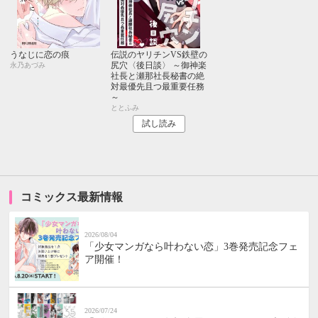
うなじに恋の痕
伝説のヤリチンVS鉄壁の
尻穴〈後日談〉 ～御神楽
永乃あづみ
社長と瀬那社長秘書の絶
対最優先且つ最重要任務
～
ととふみ
試し読み
コミックス最新情報
2026/08/04
「少女マンガなら叶わない恋」3巻発売記念フェ
ア開催！
2026/07/24