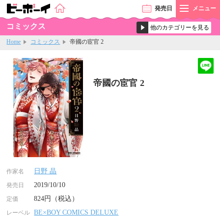
発売
日
メニュー
コミックス
Home
コミックス
帝國の宦官 2
帝國の宦官 2
日野 晶
作家名
2019/10/10
発売日
824円（税込）
定価
BE×BOY COMICS DELUXE
レーベル