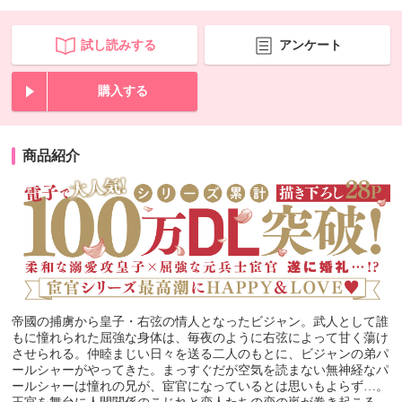
試し読みする
アンケート
購入する
商品紹介
帝國の捕虜から皇子・右弦の情人となったビジャン。武人として誰
もに憧れられた屈強な身体は、毎夜のように右弦によって甘く蕩け
させられる。仲睦まじい日々を送る二人のもとに、ビジャンの弟パ
ールシャーがやってきた。まっすぐだが空気を読まない無神経なパ
ールシャーは憧れの兄が、宦官になっているとは思いもよらず…。