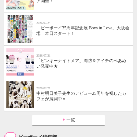
ア開催！
2026/07/24
「ビーボーイ35周年記念展 Boys in Love」大阪会
場 本日スタート！
2026/07/21
「ピンキーナイトメア」周防＆アイチのぺあぬ
い発売中★
2026/07/21
中村明日美子先生のデビュー25周年を祝したカ
フェが展開中♬
一覧