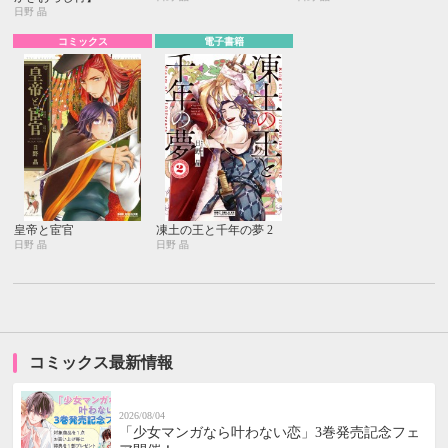
日野 晶
コミックス
電子書籍
皇帝と宦官
凍土の王と千年の夢 2
日野 晶
日野 晶
コミックス最新情報
2026/08/04
「少女マンガなら叶わない恋」3巻発売記念フェ