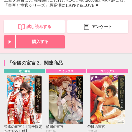
王宮を舞台に人間関係のこじれと恋人たちの恋の嵐が巻き起こる。
「皇帝と宦官シリーズ」最高潮にHAPPY＆LOVE ♥
試し読みする
アンケート
購入する
「帝國の宦官 2」関連商品
電子書籍
コミックス
コミックス
帝國の宦官 2【電子限定
傾国の宦官
帝國の宦官
かきおろし付】
日野 晶
日野 晶