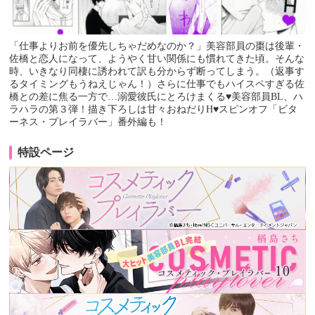
「仕事よりお前を優先しちゃだめなのか？」美容部員の棗は後輩・
佐橋と恋人になって、ようやく甘い関係にも慣れてきた頃。そんな
時、いきなり同棲に誘われて訳も分からず断ってしまう。（返事す
るタイミングもうねえじゃん！）さらに仕事でもハイスペすぎる佐
橋との差に焦る一方で…溺愛彼氏にとろけまくる♥美容部員BL、ハ
ラハラの第３弾！描き下ろしは甘々おねだりH♥スピンオフ「ビタ
ーネス・プレイラバー」番外編も！
特設ページ