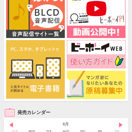
発売カレンダー
8月
SUN
MON
TUE
WED
THU
FRI
SAT