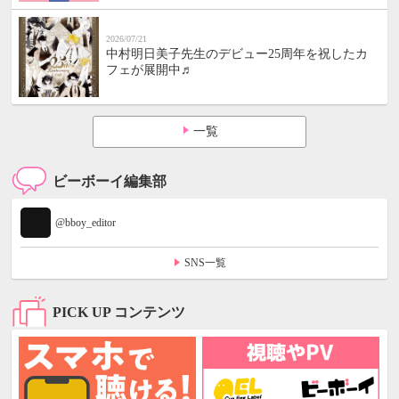
2026/07/21
中村明日美子先生のデビュー25周年を祝したカ
フェが展開中♬
一覧
ビーボーイ編集部
@bboy_editor
SNS一覧
PICK UP コンテンツ