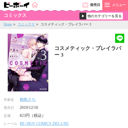
発売
日
メニュー
コミックス
Home
コミックス
コスメティック・プレイラバー 3
コスメティック・プレイラバ
ー 3
楢島さち
作家名
2019/12/10
発売日
823円（税込）
定価
BE×BOY COMICS DELUXE
レーベル