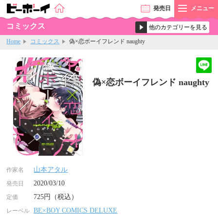
発売
日
メニュー
コミックス
Home
コミックス
偽×恋ボーイフレンド naughty
偽×恋ボーイフレンド naughty
山本アタル
作家名
2020/03/10
発売日
725円（税込）
定価
BE×BOY COMICS DELUXE
レーベル