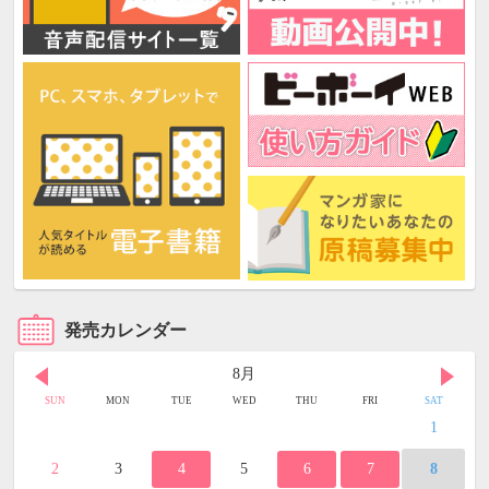
発売カレンダー
8月
SUN
MON
TUE
WED
THU
FRI
SAT
1
2
3
4
5
6
7
8