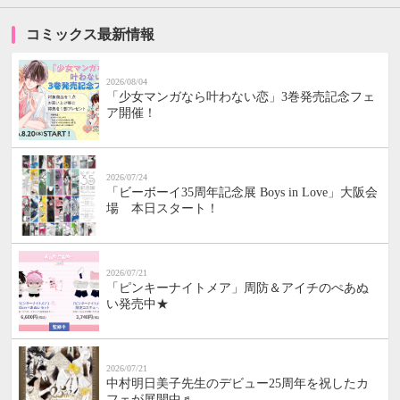
コミックス最新情報
2026/08/04
「少女マンガなら叶わない恋」3巻発売記念フェ
ア開催！
2026/07/24
「ビーボーイ35周年記念展 Boys in Love」大阪会
場 本日スタート！
2026/07/21
「ピンキーナイトメア」周防＆アイチのぺあぬ
い発売中★
2026/07/21
中村明日美子先生のデビュー25周年を祝したカ
フェが展開中♬