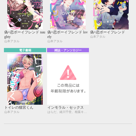
偽×恋ボーイフレンド nau
偽×恋ボーイフレンド lov
偽×恋ボーイフレンド
ghty
ely
山本アタル
山本アタル
山本アタル
電子書籍
雑誌・アンソロジー
トイレの猫宮くん
インモラル・セックス
山本アタル
はらだ、緒川千世、相葉キョウコ、akabeko、阿部あかね、池 玲文、白蜜ダイヤ、那木 渡、楢島さち、南国ばなな、八百、山本アタル