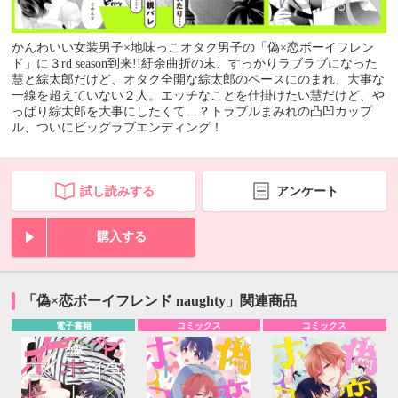
かんわいい女装男子×地味っこオタク男子の「偽×恋ボーイフレン
ド」に３rd season到来!!紆余曲折の末、すっかりラブラブになった
慧と綜太郎だけど、オタク全開な綜太郎のペースにのまれ、大事な
一線を超えていない２人。エッチなことを仕掛けたい慧だけど、や
っぱり綜太郎を大事にしたくて…？トラブルまみれの凸凹カップ
ル、ついにビッグラブエンディング！
試し読みする
アンケート
購入する
「偽×恋ボーイフレンド naughty」関連商品
電子書籍
コミックス
コミックス