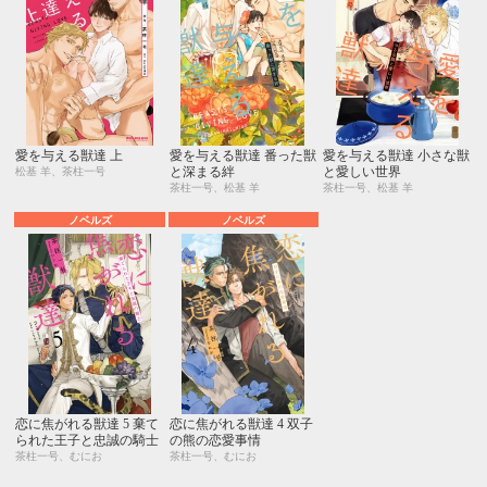
愛を与える獣達 上
愛を与える獣達 番った獣
愛を与える獣達 小さな獣
と深まる絆
と愛しい世界
松基 羊、茶柱一号
茶柱一号、松基 羊
茶柱一号、松基 羊
ノベルズ
ノベルズ
恋に焦がれる獣達 5 棄て
恋に焦がれる獣達 4 双子
られた王子と忠誠の騎士
の熊の恋愛事情
茶柱一号、むにお
茶柱一号、むにお