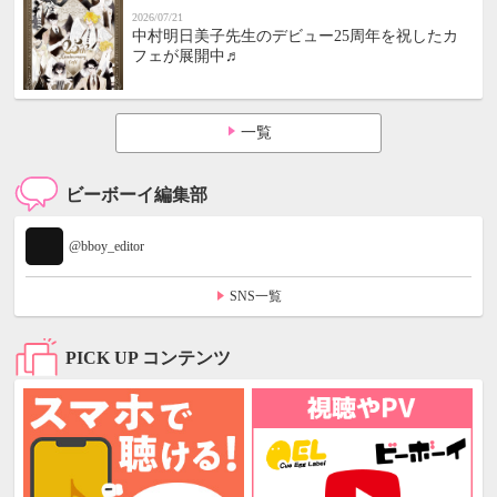
2026/07/21
中村明日美子先生のデビュー25周年を祝したカ
フェが展開中♬
一覧
ビーボーイ編集部
@bboy_editor
SNS一覧
PICK UP コンテンツ