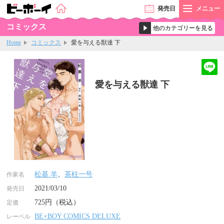
発売
日
メニュー
コミックス
Home
コミックス
愛を与える獣達 下
愛を与える獣達 下
松基 羊
、
茶柱一号
作家名
2021/03/10
発売日
725円（税込）
定価
BE×BOY COMICS DELUXE
レーベル