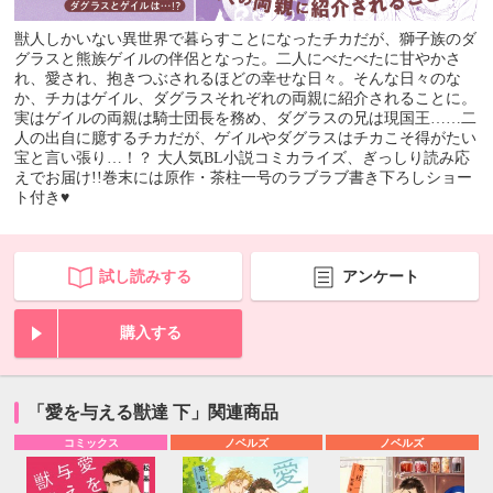
獣人しかいない異世界で暮らすことになったチカだが、獅子族のダ
グラスと熊族ゲイルの伴侶となった。二人にべたべたに甘やかさ
れ、愛され、抱きつぶされるほどの幸せな日々。そんな日々のな
か、チカはゲイル、ダグラスそれぞれの両親に紹介されることに。
実はゲイルの両親は騎士団長を務め、ダグラスの兄は現国王……二
人の出自に臆するチカだが、ゲイルやダグラスはチカこそ得がたい
宝と言い張り…！？ 大人気BL小説コミカライズ、ぎっしり読み応
えでお届け!!巻末には原作・茶柱一号のラブラブ書き下ろしショー
ト付き♥
試し読みする
アンケート
購入する
「愛を与える獣達 下」関連商品
コミックス
ノベルズ
ノベルズ