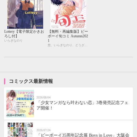
Lottery【電子限定かきお
【無料・再編集版】ビー
ろし付】
ボーイ旬コミ Autumn202
1
いらぎなのり
悠、いらぎなのり、どうざき、うめーち、イズミハルカ
コミックス最新情報
2026/08/04
「少女マンガなら叶わない恋」3巻発売記念フェ
ア開催！
2026/07/24
「ビーボーイ35周年記念展 Boys in Love」大阪会