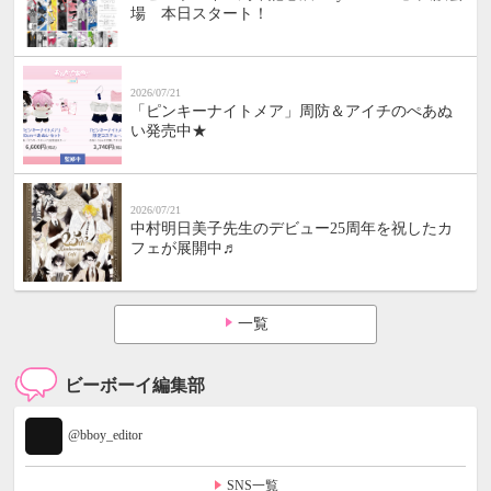
場 本日スタート！
2026/07/21
「ピンキーナイトメア」周防＆アイチのぺあぬ
い発売中★
2026/07/21
中村明日美子先生のデビュー25周年を祝したカ
フェが展開中♬
一覧
ビーボーイ編集部
@bboy_editor
SNS一覧