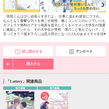
「咲悟くんは少し頑張りすぎだよ」 仕事に追われ彼女にフラれ、
なんとなく憂鬱な日々を過ごす咲悟。働くコンビニのレジでいつも
カフェラテ無料のアタリ画面を提示してくるイケメン大学生の強運
に嫉妬していたら、その大学生が突然「僕のこと覚えてない？」と
言ってきて？描き下ろしは恋人同士になった2人のあまイチャ生活♥
試し読みする
アンケート
購入する
「Lottery」関連商品
電子書籍
電子書籍