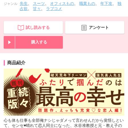
先生
、
スーツ
、
オフィスもの
、
職業もの
、
年下攻
、
独
ジャンル
占欲
、
甘々
、
ラブコメ
試し読みする
アンケート
購入する
商品紹介
心も体も仕事も全部俺ナシじゃダメって言わせんだから覚悟しとい
て、センセ♥晴れて恋人同士になった、水谷准教授と元・教え子の