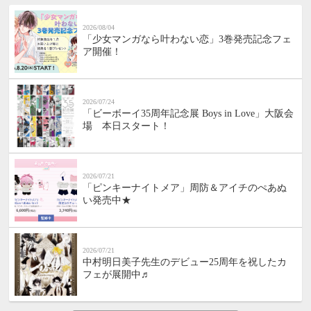
2026/08/04
「少女マンガなら叶わない恋」3巻発売記念フェ
ア開催！
2026/07/24
「ビーボーイ35周年記念展 Boys in Love」大阪会
場 本日スタート！
2026/07/21
「ピンキーナイトメア」周防＆アイチのぺあぬ
い発売中★
2026/07/21
中村明日美子先生のデビュー25周年を祝したカ
フェが展開中♬