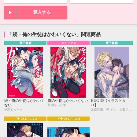
購入する
「続・俺の生徒はかわいくない」関連商品
電子書籍
コミックス
電子書籍
続・俺の生徒はかわいく
俺の生徒はかわいくない
HUG 30【イラスト入
ない
り】
外岡もったす
外岡もったす
木原音瀬、厘 てく、上田アキ、外岡もったす
ドラマCD・DVD
ドラマCD・DVD