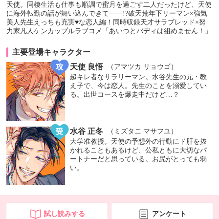
天使。同棲生活も仕事も順調で蜜月を過ごす二人だったけど、天使
に海外転勤の話が舞い込んできて――!?破天荒年下リーマン×強気
美人先生えっちも充実♥な恋人編！同時収録天才サラブレッド×努
力家凡人ケンカップルラブコメ「あいつとバディは組めません！」
主要登場キャラクター
天使 良悟
（アマツカ リョウゴ）
超キレ者なサラリーマン。水谷先生の元・教
え子で、今は恋人。先生のことを溺愛してい
る。出世コースを爆走中だけど…？
水谷 正冬
（ミズタニ マサフユ）
大学准教授。天使の予想外の行動にド肝を抜
かれることもあるけど、公私ともに大切なパ
ートナーだと思っている。お尻がとっても弱
い。
試し読みする
アンケート