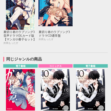
裏切り者のラブソング3
裏切り者のラブソング3
音声ドラマDLカード版
ドラマCD通常盤
【マンガ小冊子セット】
外岡もったす
外岡もったす
同じジャンルの商品
電子書籍
コミックス
電子書籍