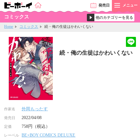
発売
日
メニュー
コミックス
Home
コミックス
続・俺の生徒はかわいくない
続・俺の生徒はかわいくない
外岡もったす
作家名
2022/04/08
発売日
758円（税込）
定価
BE×BOY COMICS DELUXE
レーベル