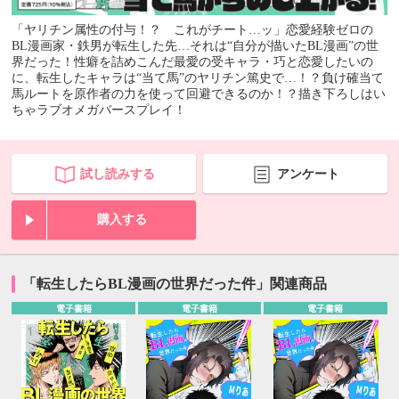
「ヤリチン属性の付与！？ これがチート…ッ」恋愛経験ゼロの
BL漫画家・鉄男が転生した先…それは“自分が描いたBL漫画”の世
界だった！性癖を詰めこんだ最愛の受キャラ・巧と恋愛したいの
に、転生したキャラは“当て馬”のヤリチン篤史で…！？負け確当て
馬ルートを原作者の力を使って回避できるのか！？描き下ろしはい
ちゃラブオメガバースプレイ！
試し読みする
アンケート
購入する
「転生したらBL漫画の世界だった件」関連商品
電子書籍
電子書籍
電子書籍