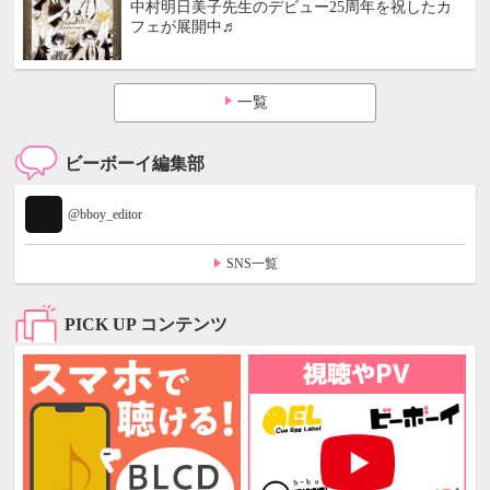
中村明日美子先生のデビュー25周年を祝したカ
フェが展開中♬
一覧
ビーボーイ編集部
@bboy_editor
SNS一覧
PICK UP コンテンツ