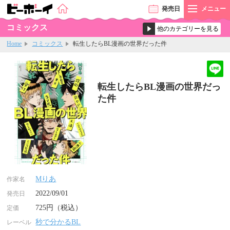
発売
日
メニュー
コミックス
Home
コミックス
転生したらBL漫画の世界だった件
転生したらBL漫画の世界だっ
た件
Mりあ
作家名
2022/09/01
発売日
725円（税込）
定価
秒で分かるBL
レーベル