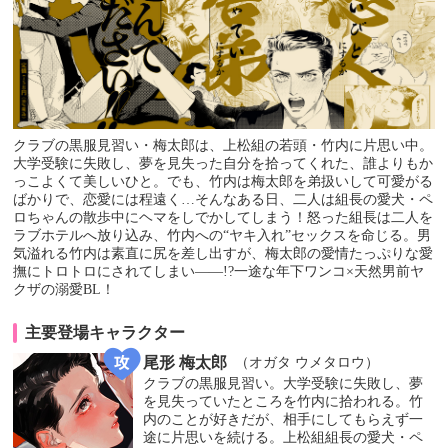
クラブの黒服見習い・梅太郎は、上松組の若頭・竹内に片思い中。
大学受験に失敗し、夢を見失った自分を拾ってくれた、誰よりもか
っこよくて美しいひと。でも、竹内は梅太郎を弟扱いして可愛がる
ばかりで、恋愛には程遠く…そんなある日、二人は組長の愛犬・ペ
ロちゃんの散歩中にヘマをしでかしてしまう！怒った組長は二人を
ラブホテルへ放り込み、竹内への“ヤキ入れ”セックスを命じる。男
気溢れる竹内は素直に尻を差し出すが、梅太郎の愛情たっぷりな愛
撫にトロトロにされてしまい――!?一途な年下ワンコ×天然男前ヤ
クザの溺愛BL！
主要登場キャラクター
尾形 梅太郎
（オガタ ウメタロウ）
クラブの黒服見習い。大学受験に失敗し、夢
を見失っていたところを竹内に拾われる。竹
内のことが好きだが、相手にしてもらえず一
途に片思いを続ける。上松組組長の愛犬・ペ