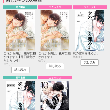
同じジャンルの商品
電子書籍
コミックス
コミックス
これから俺は、後輩に抱
これから俺は、後輩に抱
次の空白を埋めよ。
かれます 4【電子限定か
かれます 4
新本浦子
きおろし付】
佳門サエコ
試し読み
佳門サエコ
試し読み
試し読み
電子書籍
コミックス