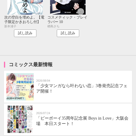
次の空白を埋めよ。【電
コスメティック・プレイ
子限定かきおろし付】
ラバー 10
新本浦子
楢島さち
試し読み
試し読み
コミックス最新情報
2026/08/04
「少女マンガなら叶わない恋」3巻発売記念フェ
ア開催！
2026/07/24
「ビーボーイ35周年記念展 Boys in Love」大阪会
場 本日スタート！