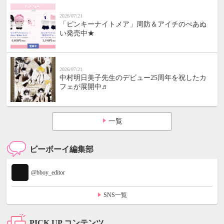
2026/07/21
「ピンキーナイトメア」周防＆アイチのぺあぬ
い発売中★
2026/07/21
中村明日美子先生のデビュー25周年を祝したカ
フェが展開中♬
一覧
ビーボーイ編集部
@bboy_editor
SNS一覧
PICK UP コンテンツ