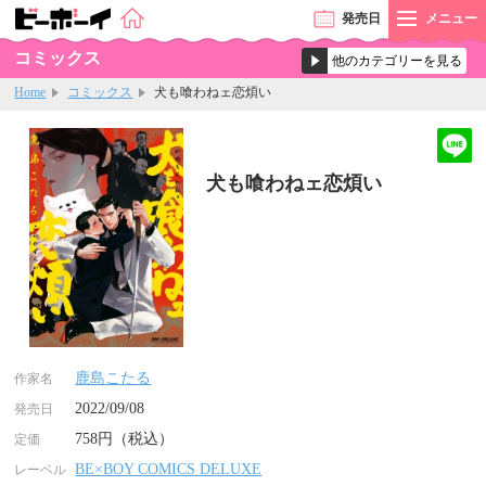
発売
日
メニュー
コミックス
Home
コミックス
犬も喰わねェ恋煩い
犬も喰わねェ恋煩い
鹿島こたる
作家名
2022/09/08
発売日
758円（税込）
定価
BE×BOY COMICS DELUXE
レーベル