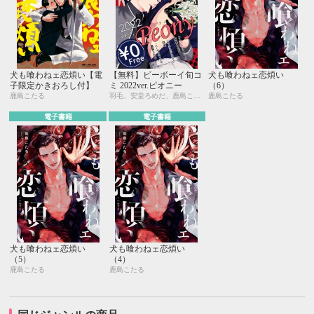
犬も喰わねェ恋煩い【電
【無料】ビーボーイ旬コ
犬も喰わねェ恋煩い
子限定かきおろし付】
ミ 2022ver.ピオニー
（6）
鹿島こたる
羽毛、安堂ろめだ、鹿島こたる
鹿島こたる
電子書籍
電子書籍
犬も喰わねェ恋煩い
犬も喰わねェ恋煩い
（5）
（4）
鹿島こたる
鹿島こたる