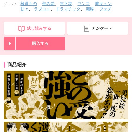
極道もの
、
年の差
、
年下攻
、
ワンコ
、
胸キュン
、
ジャンル
甘々
、
ラブコメ
、
ドラマチック
、
濃厚
、
フェチ
試し読みする
アンケート
購入する
商品紹介