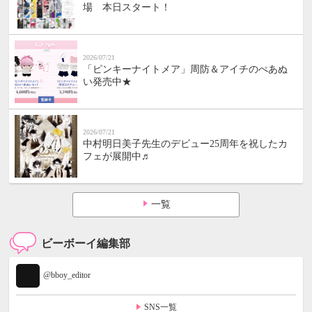
場 本日スタート！
2026/07/21
「ピンキーナイトメア」周防＆アイチのぺあぬ
い発売中★
2026/07/21
中村明日美子先生のデビュー25周年を祝したカ
フェが展開中♬
一覧
ビーボーイ編集部
@bboy_editor
SNS一覧