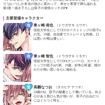
り”はいつしか本当の強さに変わって…幸せと希望で満ち溢れる、
第3巻！描き下ろしは双子の発情エッチ20P♥
主要登場キャラクター
東ヶ崎 侑也
（トウガサキ ユウヤ）
現役大学生にしてCEOカーストトップの双子α
の兄。19歳。自信家でストレートな性格。口
は悪いが根は優しい。
東ヶ崎 智也
（トウガサキ トモヤ）
現役大学生にしてCOO(ナンバー2)。カースト
トップの双子αの弟。19歳。好奇心旺盛。穏や
かだが熱い思いを心に秘める。
高雛なつお
（タカヒナ ナツオ）
24歳のΩ。双子の秘書として働いている。向上
心があり負けん気が強いが、双子のおねだり
にはぐらつく時も…。