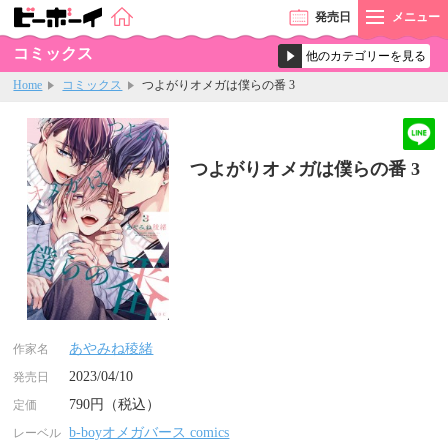
発売
日
メニュー
コミックス
Home
コミックス
つよがりオメガは僕らの番 3
つよがりオメガは僕らの番 3
あやみね稜緒
作家名
2023/04/10
発売日
790円（税込）
定価
b-boyオメガバース comics
レーベル