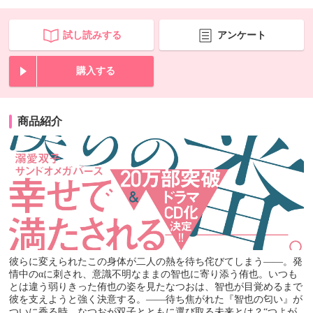
試し読みする
アンケート
購入する
商品紹介
彼らに変えられたこの身体が二人の熱を待ち侘びてしまう――。発
情中のαに刺され、意識不明なままの智也に寄り添う侑也。いつも
とは違う弱りきった侑也の姿を見たなつおは、智也が目覚めるまで
彼を支えようと強く決意する。――待ち焦がれた『智也の匂い』が
ついに香る時、なつおが双子とともに選び取る未来とは？“つよが