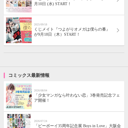
月10日 (水) START！
2025/09/18
くじメイト『つよがりオメガは僕らの番』
が9月18日（木）START！
コミックス最新情報
2026/08/04
「少女マンガなら叶わない恋」3巻発売記念フェ
ア開催！
2026/07/24
「ビーボーイ35周年記念展 Boys in Love」大阪会