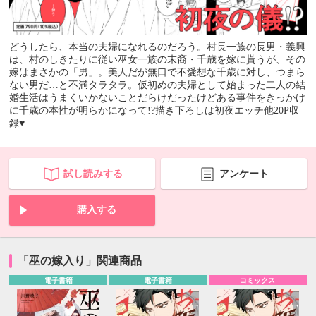
どうしたら、本当の夫婦になれるのだろう。村長一族の長男・義興
は、村のしきたりに従い巫女一族の末裔・千歳を嫁に貰うが、その
嫁はまさかの「男」。美人だが無口で不愛想な千歳に対し、つまら
ない男だ…と不満タラタラ。仮初めの夫婦として始まった二人の結
婚生活はうまくいかないことだらけだったけどある事件をきっかけ
に千歳の本性が明らかになって!?描き下ろしは初夜エッチ他20P収
録♥
試し読みする
アンケート
購入する
「巫の嫁入り」関連商品
電子書籍
電子書籍
コミックス