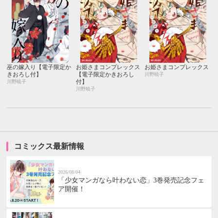
巫の嫁入り【電子限定か
お姫さまコンプレックス
お姫さまコンプレックス
きおろし付】
【電子限定かきおろし
川野暁子
付】
川野暁子
川野暁子
コミックス最新情報
2026/08/04
「少女マンガなら叶わない恋」3巻発売記念フェ
ア開催！