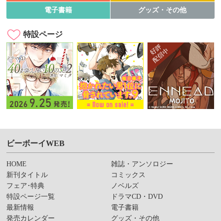
電子書籍
グッズ・その他
特設ページ
ビーボーイWEB
HOME
雑誌・アンソロジー
新刊タイトル
コミックス
フェア･特典
ノベルズ
特設ページ一覧
ドラマCD・DVD
最新情報
電子書籍
発売カレンダー
グッズ・その他