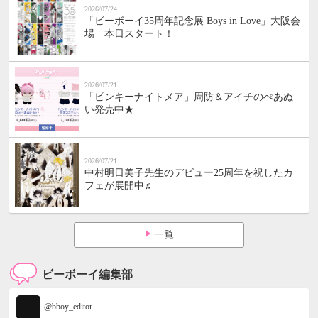
2026/07/24
「ビーボーイ35周年記念展 Boys in Love」大阪会
場 本日スタート！
2026/07/21
「ピンキーナイトメア」周防＆アイチのぺあぬ
い発売中★
2026/07/21
中村明日美子先生のデビュー25周年を祝したカ
フェが展開中♬
一覧
ビーボーイ編集部
@bboy_editor