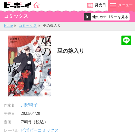
発売
日
メニュー
コミックス
Home
コミックス
巫の嫁入り
巫の嫁入り
川野暁子
作家名
2023/04/20
発売日
790円（税込）
定価
ビボピーコミックス
レーベル