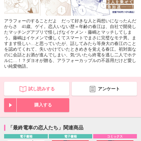
アラフォーのすることだよ だって好きな人と両想いになったんだ
からさ 41歳、ゲイ。恋人いない歴＝年齢の春江は、自社で開発し
たマッチングアプリで怪しげなイケメン・藤嶋とマッチしてしま
う。藤嶋はイケメンで優しくてスマートでまさに完璧なモテ男。ま
すます怪しい…と思っていたが、話してみたら等身大の春江のこと
を認めてくれて、失いかけていたときめきを覚える春江。初対面な
のに会話とお酒が進んでしまい、気づいたら終電を逃し二人でホテ
ルに…！？ダヨオが贈る、アラフォーカップルの不器用だけど愛し
い純愛物語。
試し読みする
アンケート
購入する
「最終電車の恋人たち」関連商品
電子書籍
電子書籍
コミックス