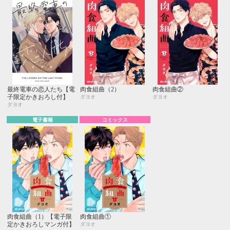
最終電車の恋人たち【電
肉食組曲（2）
肉食組曲②
子限定かきおろし付】
ダヨオ
ダヨオ
ダヨオ
電子書籍
コミックス
肉食組曲（1）【電子限
肉食組曲①
定かきおろしマンガ付】
ダヨオ