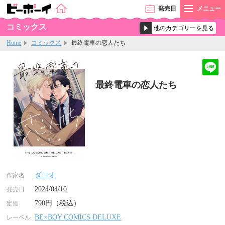
発売
日
メニュー
コミックス
Home
コミックス
最終電車の恋人たち
最終電車の恋人たち
ダヨオ
作家名
2024/04/10
発売日
790円（税込）
定価
BE×BOY COMICS DELUXE
レーベル