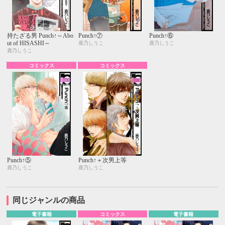
持たざる男 Punch↑～Abo
Punch↑⑦
Punch↑⑥
ut of HISASHI～
鹿乃しうこ
鹿乃しうこ
鹿乃しうこ
コミックス
コミックス
Punch↑⑤
Punch↑＋次男上等
鹿乃しうこ
鹿乃しうこ
同じジャンルの商品
電子書籍
コミックス
電子書籍