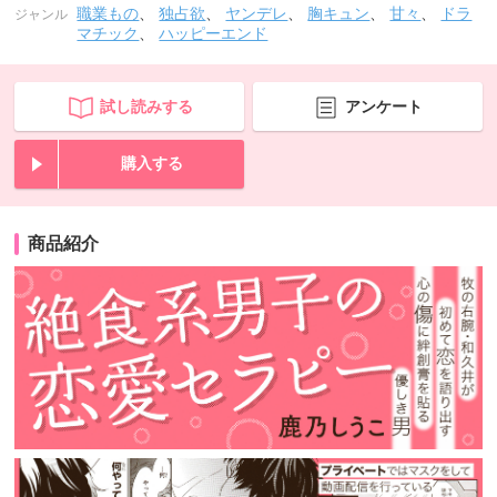
職業もの
、
独占欲
、
ヤンデレ
、
胸キュン
、
甘々
、
ドラ
ジャンル
マチック
、
ハッピーエンド
試し読みする
アンケート
購入する
商品紹介