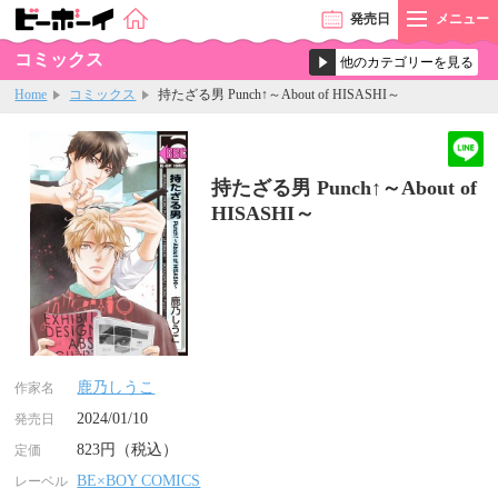
発売
日
メニュー
コミックス
Home
コミックス
持たざる男 Punch↑～About of HISASHI～
持たざる男 Punch↑～About of
HISASHI～
鹿乃しうこ
作家名
2024/01/10
発売日
823円（税込）
定価
BE×BOY COMICS
レーベル