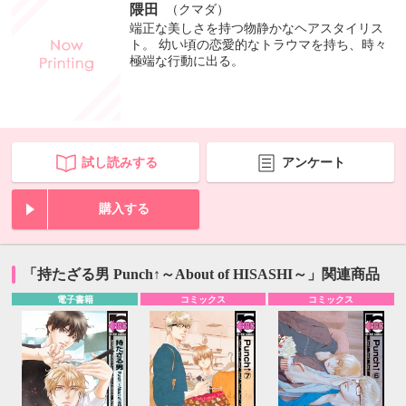
隈田
（クマダ）
端正な美しさを持つ物静かなヘアスタイリス
ト。 幼い頃の恋愛的なトラウマを持ち、時々
極端な行動に出る。
試し読みする
アンケート
購入する
「持たざる男 Punch↑～About of HISASHI～」関連商品
電子書籍
コミックス
コミックス