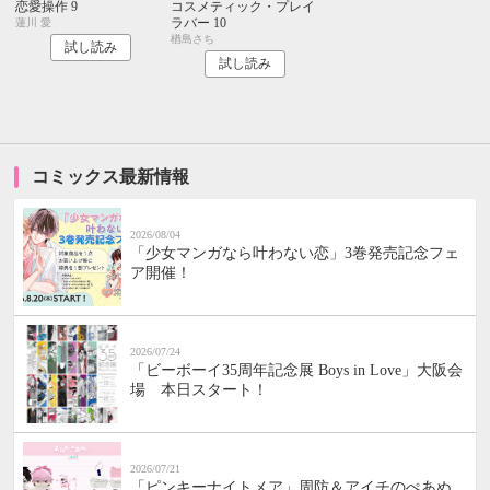
恋愛操作 9
コスメティック・プレイ
ラバー 10
蓮川 愛
楢島さち
試し読み
試し読み
コミックス最新情報
2026/08/04
「少女マンガなら叶わない恋」3巻発売記念フェ
ア開催！
2026/07/24
「ビーボーイ35周年記念展 Boys in Love」大阪会
場 本日スタート！
2026/07/21
「ピンキーナイトメア」周防＆アイチのぺあぬ