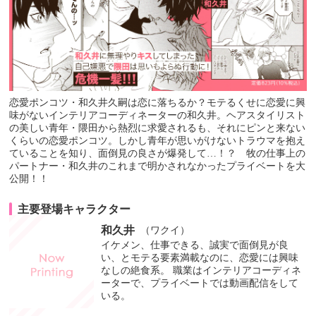
恋愛ポンコツ・和久井久嗣は恋に落ちるか？モテるくせに恋愛に興
味がないインテリアコーディネーターの和久井。ヘアスタイリスト
の美しい青年・隈田から熱烈に求愛されるも、それにピンと来ない
くらいの恋愛ポンコツ。しかし青年が思いがけないトラウマを抱え
ていることを知り、面倒見の良さが爆発して…！？ 牧の仕事上の
パートナー・和久井のこれまで明かされなかったプライベートを大
公開！！
主要登場キャラクター
和久井
（ワクイ）
イケメン、仕事できる、誠実で面倒見が良
い、とモテる要素満載なのに、恋愛には興味
なしの絶食系。 職業はインテリアコーディネ
ーターで、プライベートでは動画配信をして
いる。