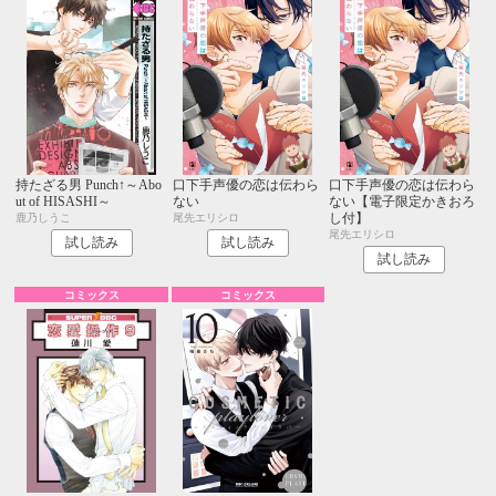
持たざる男 Punch↑～Abo
口下手声優の恋は伝わら
口下手声優の恋は伝わら
ut of HISASHI～
ない
ない【電子限定かきおろ
し付】
鹿乃しうこ
尾先エリシロ
尾先エリシロ
試し読み
試し読み
試し読み
コミックス
コミックス