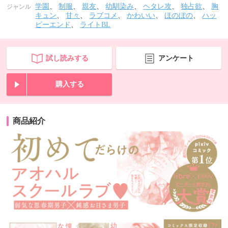
学園
、
制服
、
親友
、
幼馴染み
、
ヘタレ攻
、
独占欲
、
胸
ジャンル
キュン
、
甘々
、
ラブコメ
、
かわいい
、
ほのぼの
、
ハッ
ピーエンド
、
ライトBL
試し読みする
アンケート
購入する
商品紹介