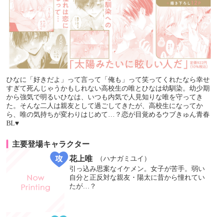
ひなに「好きだよ」って言って「俺も」って笑ってくれたなら幸せ
すぎて死んじゃうかもしれない高校生の唯とひなは幼馴染。幼少期
から強気で明るいひなは、いつも内気で人見知りな唯を守ってき
た。そんな二人は親友として過ごしてきたが、高校生になってか
ら、唯の気持ちが変わりはじめて…？恋が目覚めるウブきゅん青春
BL♥
主要登場キャラクター
花上唯
（ハナガミユイ）
引っ込み思案なイケメン。女子が苦手。弱い
自分と正反対な親友・陽太に昔から憧れてい
たが…？