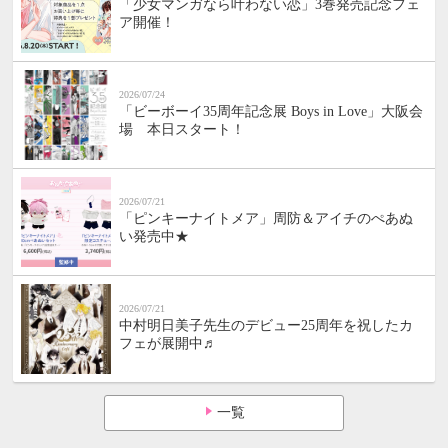
「少女マンガなら叶わない恋」3巻発売記念フェ
ア開催！
2026/07/24
「ビーボーイ35周年記念展 Boys in Love」大阪会
場 本日スタート！
2026/07/21
「ピンキーナイトメア」周防＆アイチのぺあぬ
い発売中★
2026/07/21
中村明日美子先生のデビュー25周年を祝したカ
フェが展開中♬
一覧