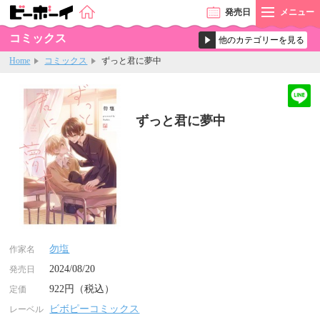
発売
日
メニュー
コミックス
Home
コミックス
ずっと君に夢中
ずっと君に夢中
勿塩
作家名
2024/08/20
発売日
922円（税込）
定価
ビボピーコミックス
レーベル