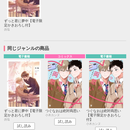
ずっと君に夢中【電子限
定かきおろし付】
勿塩
同じジャンルの商品
電子書籍
コミックス
電子書籍
ずっと君に夢中【電子限
つぐなおは絶対両思い
つぐなおは絶対両思い
定かきおろし付】
【電子限定かきおろし
小木カンヌ
付】
勿塩
試し読み
小木カンヌ
試し読み