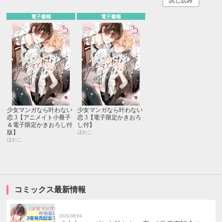
試し読み
電子書籍
電子書籍
少女マンガなら叶わない
少女マンガなら叶わない
恋 3【アニメイト小冊子
恋 3【電子限定かきおろ
＆電子限定かきおろし付
し付】
版】
ほわこ
ほわこ
コミックス最新情報
2026/08/04