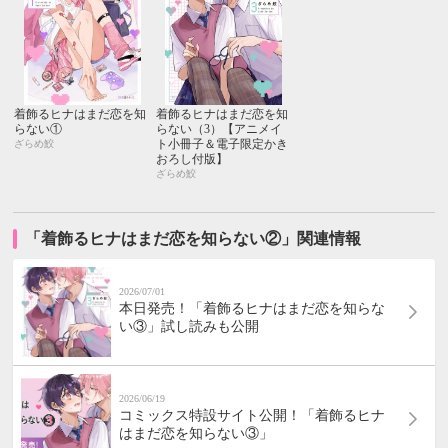
着飾るヒナはまだ恋を知
着飾るヒナはまだ恋を知
らない①
らない（3）【アニメイ
ト小冊子＆電子限定かき
ざらめ鮫
おろし付版】
ざらめ鮫
「着飾るヒナはまだ恋を知らない②」関連情報
2026/07/01
本日発売！「着飾るヒナはまだ恋を知らな
い③」試し読みも公開
2026/06/19
コミックス特設サイト公開！「着飾るヒナ
はまだ恋を知らない③」