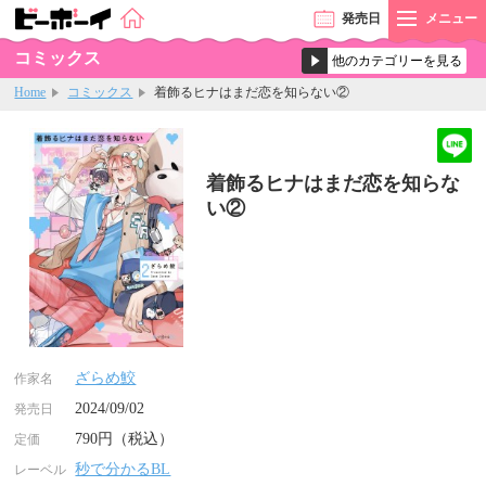
発売
日
メニュー
コミックス
Home
コミックス
着飾るヒナはまだ恋を知らない②
着飾るヒナはまだ恋を知らな
い②
ざらめ鮫
作家名
2024/09/02
発売日
790円（税込）
定価
秒で分かるBL
レーベル