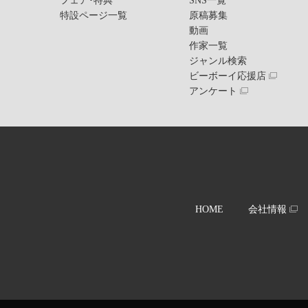
フェア･特典
SNS一覧
特設ページ一覧
原稿募集
動画
作家一覧
ジャンル検索
ビーボーイ応援店
アンケート
HOME
会社情報