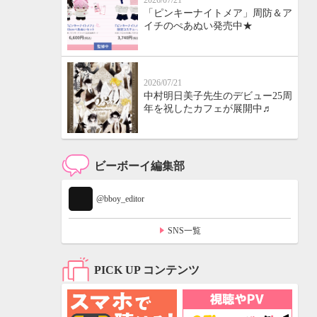
2026/07/21
「ピンキーナイトメア」周防＆ア
イチのぺあぬい発売中★
2026/07/21
中村明日美子先生のデビュー25周
年を祝したカフェが展開中♬
ビーボーイ編集部
@bboy_editor
SNS一覧
PICK UP コンテンツ