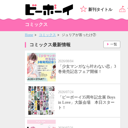
新刊タイトル
コミックス
Home
コミックス
ジュリアが首ったけ⑦
コミックス最新情報
一覧
2026/08/04
「少女マンガなら叶わない恋」3
巻発売記念フェア開催！
2026/07/24
「ビーボーイ35周年記念展 Boys
in Love」大阪会場 本日スター
ト！