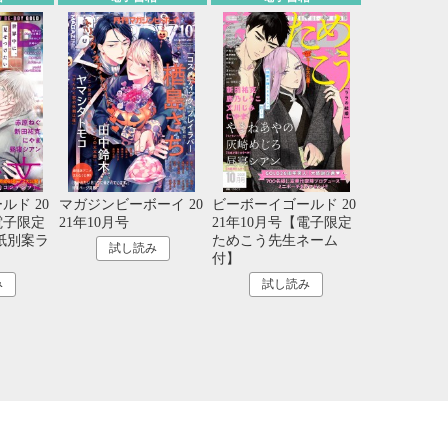
21
22
23
24
28
29
30
31
ルド 20
マガジンビーボーイ 20
ビーボーイゴールド 20
電子限定
21年10月号
21年10月号【電子限定
紙別案ラ
ためこう先生ネーム
試し読み
付】
み
試し読み