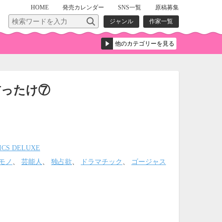
HOME
発売
カレンダー
SNS一覧
原稿募集
ジャンル
作家一覧
首ったけ⑦
ICS DELUXE
モノ
、
芸能人
、
独占欲
、
ドラマチック
、
ゴージャス