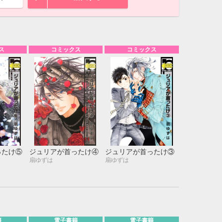
ス
コミックス
コミックス
ったけ⑤
ジュリアが首ったけ④
ジュリアが首ったけ③
扇ゆずは
扇ゆずは
10月
WED
THU
FRI
SAT
1
2
3
7
8
9
10
14
15
16
17
籍
電子書籍
電子書籍