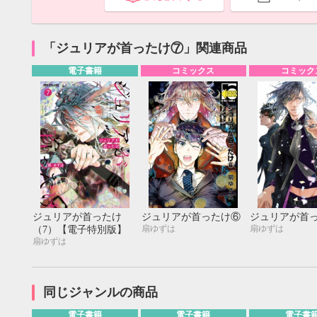
「ジュリアが首ったけ⑦」関連商品
電子書籍
コミックス
コミック
ジュリアが首ったけ
ジュリアが首ったけ⑥
ジュリアが首
扇ゆずは
扇ゆずは
（7）【電子特別版】
扇ゆずは
9月
SUN
MON
TUE
WED
THU
FRI
SAT
SUN
MON
TUE
1
2
3
4
5
同じジャンルの商品
6
7
8
9
10
11
12
4
5
6
13
14
15
16
17
18
19
11
12
13
電子書籍
電子書籍
電子書