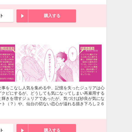
ト
購入する
仕事をこなし人気を集める中、記憶を失ったジュリアは心
ずクビにするが、どうしても気になってしまい再雇用する
と輝きを増すジュリアであったが、気づけば紗良が気にな
ート（？）や、仙台の切ない恋心が溢れる描き下ろし２６
ト
購入する