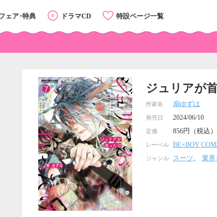
フェア･特典
ドラマCD
特設ページ一覧
ジュリアが
扇ゆずは
作家名
2024/06/10
発売日
856円（税込）
定価
BE×BOY COM
レーベル
スーツ
、
業界
ジャンル