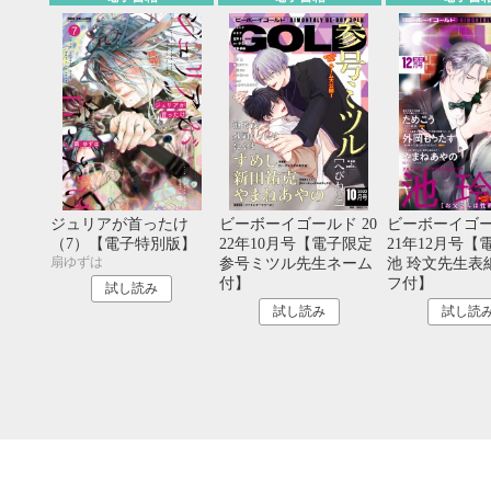
20
21
22
23
24
25
26
18
19
20
27
28
29
30
25
26
27
ジュリアが首ったけ
ビーボーイゴールド 20
ビーボーイゴー
（7）【電子特別版】
22年10月号【電子限定
21年12月号【
扇ゆずは
参号ミツル先生ネーム
池 玲文先生表
付】
フ付】
試し読み
試し読み
試し読