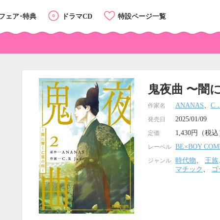
フェア･特典
ドラマCD
特設ページ一覧
鬼夜曲 〜闇
ANANAS
、
C．
作家名
2025/01/09
発売日
1,430円（税
定価
BE×BOY COM
レーベル
時代物
、
王族
ジャンル
マチック
、
ゴ