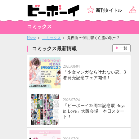
新刊タイトル
コミックス
Home
コミックス
鬼夜曲 〜闇に響く亡霊の唄〜 2
コミックス最新情報
一覧
2026/08/04
「少女マンガなら叶わない恋」3
巻発売記念フェア開催！
2026/07/24
「ビーボーイ35周年記念展 Boys
in Love」大阪会場 本日スター
ト！