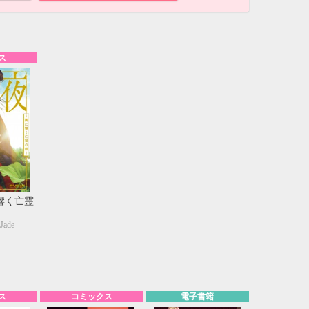
ス
響く亡霊
ade
10月
WED
THU
FRI
SAT
1
2
3
7
8
9
10
ス
コミックス
電子書籍
14
15
16
17