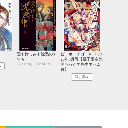
21
22
23
24
28
29
30
31
愛も憎しみも沈黙の中
ビーボーイゴールド 20
で 6
25年6月号【電子限定外
QiangTang /The Shubl Website+kkworld+BailiJunxi+Chujiujiang
岡もったす先生ネーム
み
付】
試し読み