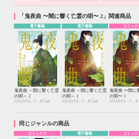
「鬼夜曲 〜闇に響く亡霊の唄〜 2」関連商品
電子書籍
電子書籍
コミック
鬼夜曲 ～闇に響く亡霊
鬼夜曲 ～闇に響く亡霊
鬼夜曲 〜闇に
の唄～ 2
の唄～ 1
の唄〜 1
ANANAS、C．R Jade
ANANAS、C．R Jade
ANANAS、C．R J
9月
SUN
MON
TUE
WED
THU
FRI
SAT
SUN
MON
TUE
同じジャンルの商品
1
2
3
4
5
6
7
8
9
10
11
12
4
5
6
コミックス
電子書籍
コミック
13
14
15
16
17
18
19
11
12
13