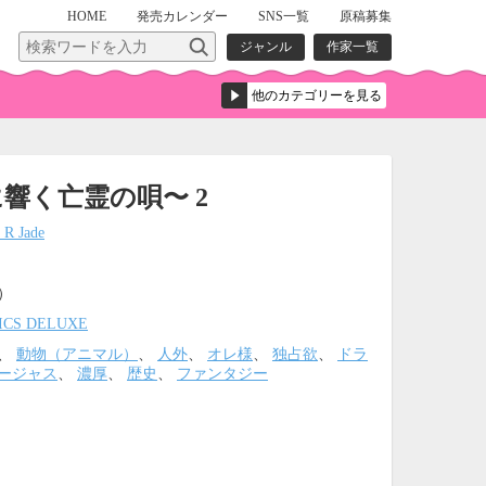
HOME
発売
カレンダー
SNS一覧
原稿募集
ジャンル
作家一覧
に響く亡霊の唄〜 2
R Jade
込）
ICS DELUXE
、
動物（アニマル）
、
人外
、
オレ様
、
独占欲
、
ドラ
ージャス
、
濃厚
、
歴史
、
ファンタジー