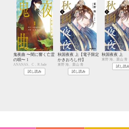
20
21
22
23
24
25
26
18
19
20
27
28
29
30
25
26
27
鬼夜曲 〜闇に響く亡霊
秋国夜夜 上【電子限定
秋国夜夜 上
東野 海、栗山 青
の唄〜 1
かきおろし付】
ANANAS、C．R Jade
東野 海、栗山 青
試し読
試し読み
試し読み