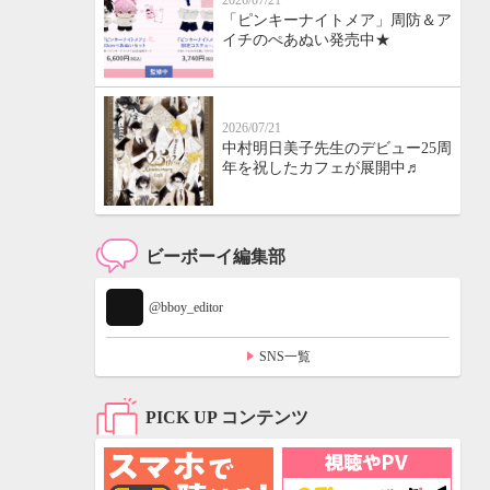
2026/07/21
「ピンキーナイトメア」周防＆ア
イチのぺあぬい発売中★
2026/07/21
中村明日美子先生のデビュー25周
年を祝したカフェが展開中♬
ビーボーイ編集部
@bboy_editor
SNS一覧
PICK UP コンテンツ