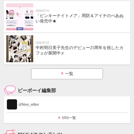
2026/07/21
「ピンキーナイトメア」周防＆アイチのぺあぬ
い発売中★
2026/07/21
中村明日美子先生のデビュー25周年を祝したカ
フェが展開中♬
一覧
ビーボーイ編集部
@bboy_editor
SNS一覧