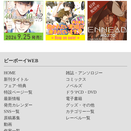
ビーボーイWEB
HOME
雑誌・アンソロジー
新刊タイトル
コミックス
フェア･特典
ノベルズ
特設ページ一覧
ドラマCD・DVD
最新情報
電子書籍
発売カレンダー
グッズ・その他
SNS一覧
カテゴリー一覧
原稿募集
レーベル一覧
動画
作家一覧