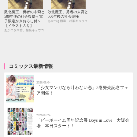
敗北魔王、勇者の末裔と
敗北魔王、勇者の末裔と
500年後の社会復帰＜電
500年後の社会復帰
子限定かきおろし付＞
あかつき雨垂、相葉キョウコ
【イラスト入り】
あかつき雨垂、相葉キョウコ
コミックス最新情報
2026/08/04
「少女マンガなら叶わない恋」3巻発売記念フェ
ア開催！
2026/07/24
「ビーボーイ35周年記念展 Boys in Love」大阪会
場 本日スタート！