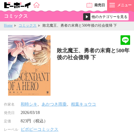
発売
日
メニュー
コミックス
Home
コミックス
敗北魔王、勇者の末裔と500年後の社会復帰 下
敗北魔王、勇者の末裔と500年
後の社会復帰 下
和時シキ
、
あかつき雨垂
、
相葉キョウコ
作家名
2026/03/18
発売日
823円（税込）
定価
ビボピーコミックス
レーベル