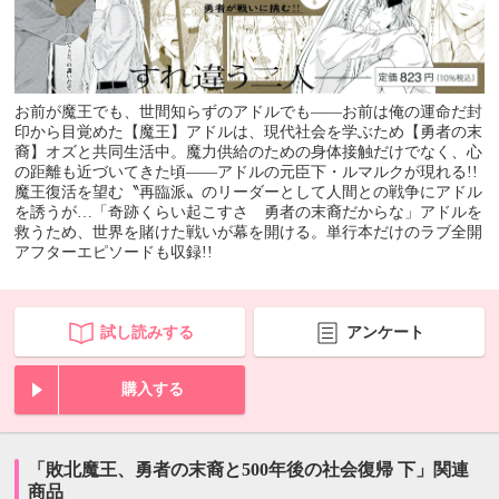
お前が魔王でも、世間知らずのアドルでも――お前は俺の運命だ封
印から目覚めた【魔王】アドルは、現代社会を学ぶため【勇者の末
裔】オズと共同生活中。魔力供給のための身体接触だけでなく、心
の距離も近づいてきた頃――アドルの元臣下・ルマルクが現れる!!
魔王復活を望む〝再臨派〟のリーダーとして人間との戦争にアドル
を誘うが…「奇跡くらい起こすさ 勇者の末裔だからな」アドルを
救うため、世界を賭けた戦いが幕を開ける。単行本だけのラブ全開
アフターエピソードも収録!!
試し読みする
アンケート
購入する
「敗北魔王、勇者の末裔と500年後の社会復帰 下」関連
商品