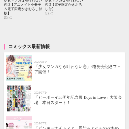
少女マンガなら叶わない
少女マンガなら叶わない
恋 3【アニメイト小冊子
恋 3【電子限定かきおろ
＆電子限定かきおろし付
し付】
版】
ほわこ
ほわこ
コミックス最新情報
2026/08/04
「少女マンガなら叶わない恋」3巻発売記念フェ
ア開催！
2026/07/24
「ビーボーイ35周年記念展 Boys in Love」大阪会
場 本日スタート！
2026/07/21
「ピンキーナイトメア」周防＆アイチのぺあぬ