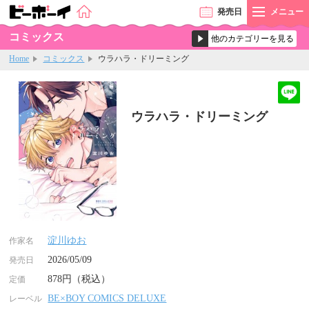
発売
日
メニュー
コミックス
Home
コミックス
ウラハラ・ドリーミング
ウラハラ・ドリーミング
淀川ゆお
作家名
2026/05/09
発売日
878円（税込）
定価
BE×BOY COMICS DELUXE
レーベル