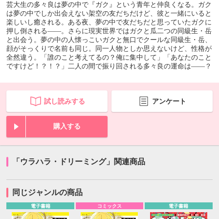
芸大生の多々良は夢の中で『ガク』という青年と仲良くなる。ガク
は夢の中でしか出会えない架空の友だちだけど、彼と一緒にいると
楽しいし癒される。ある夜、夢の中で友だちだと思っていたガクに
押し倒される――。さらに現実世界ではガクと瓜二つの同級生・岳
と出会う。夢の中の人懐っこいガクと無口でクールな同級生・岳、
顔がそっくりで名前も同じ。同一人物としか思えないけど、性格が
全然違う。「誰のこと考えてるの？俺に集中して」「あなたのこと
ですけど！？！？」二人の間で振り回される多々良の運命は――？
試し読みする
アンケート
購入する
「ウラハラ・ドリーミング」関連商品
同じジャンルの商品
電子書籍
コミックス
電子書籍