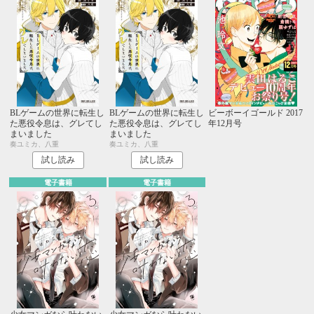
BLゲームの世界に転生し
BLゲームの世界に転生し
ビーボーイゴールド 2017
た悪役令息は、グレてし
た悪役令息は、グレてし
年12月号
まいました
まいました
奏ユミカ、八重
奏ユミカ、八重
試し読み
試し読み
電子書籍
電子書籍