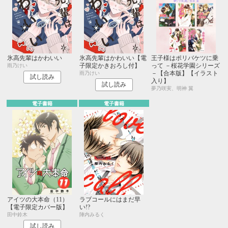
氷高先輩はかわいい
氷高先輩はかわいい【電
王子様はポリバケツに乗
子限定かきおろし付】
って －桜花学園シリーズ
雨乃けい
－【合本版】【イラスト
雨乃けい
試し読み
入り】
試し読み
夢乃咲実、明神 翼
電子書籍
電子書籍
アイツの大本命（11）
ラブコールにはまだ早
【電子限定カバー版】
い!?
田中鈴木
陣内みるく
試し読み