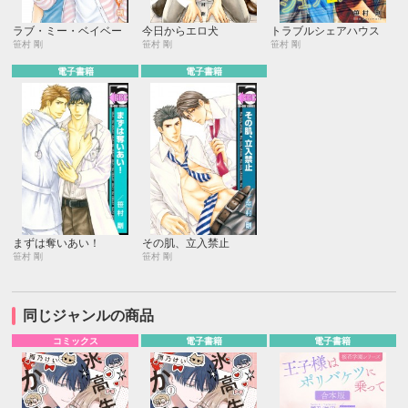
ラブ・ミー・ベイベー
今日からエロ犬
トラブルシェアハウス
笹村 剛
笹村 剛
笹村 剛
電子書籍
電子書籍
まずは奪いあい！
その肌、立入禁止
笹村 剛
笹村 剛
同じジャンルの商品
コミックス
電子書籍
電子書籍