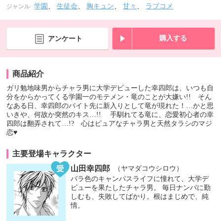
学園
、
生徒会
、
胸キュン
、
甘々
、
ラブコメ
ジャンル
購入する
アンケート
商品紹介
ガリ勉地味男からチャラ男に大学デビューした幸四郎は、いつも自
分をからかってくる学園一のモテメン・竜のことが大嫌い!! そん
なある日、幸四郎のバイト先に新入りとして竜が現れた！…かと思
いきや、何故か突然のキス…!! 手馴れてる竜に、恋愛初心者の幸
四郎は翻弄されて…!? 心はピュアなチャラ男と天然タラシのマジ
恋♥
主要登場キャラクター
山田幸四郎
（ヤマダコウシロウ）
バラ色のキャンパスライフに憧れて、大学デ
ビューを果たしたチャラ男。 毎日ナンパに勤
しむも、失敗してばかり。根はまじめで、純
情。