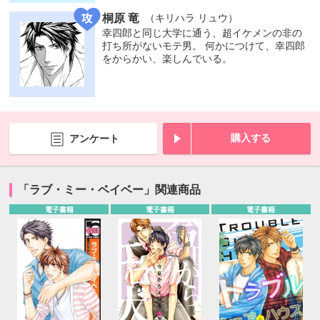
桐原 竜
（キリハラ リュウ）
幸四郎と同じ大学に通う、超イケメンの非の
打ち所がないモテ男。 何かにつけて、幸四郎
をからかい、楽しんでいる。
購入する
アンケート
「ラブ・ミー・ベイベー」関連商品
電子書籍
電子書籍
電子書籍