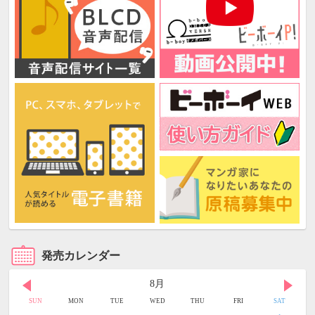
発売カレンダー
8月
SUN
MON
TUE
WED
THU
FRI
SAT