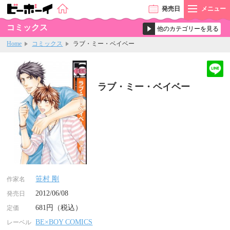
発売
日
メニュー
コミックス
Home
コミックス
ラブ・ミー・ベイベー
ラブ・ミー・ベイベー
笹村 剛
作家名
2012/06/08
発売日
681円（税込）
定価
BE×BOY COMICS
レーベル