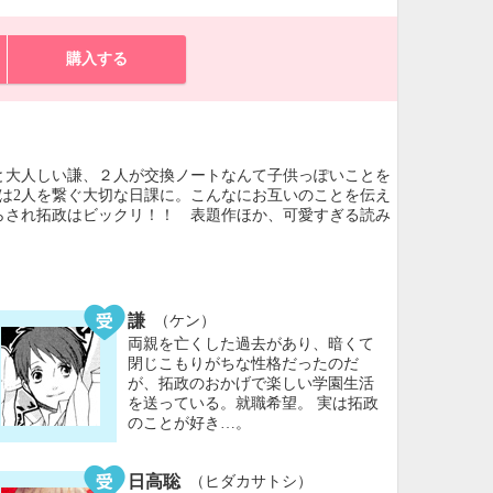
購入する
と大人しい謙、２人が交換ノートなんて子供っぽいことを
は2人を繋ぐ大切な日課に。こんなにお互いのことを伝え
らされ拓政はビックリ！！ 表題作ほか、可愛すぎる読み
謙
（ケン）
両親を亡くした過去があり、暗くて
閉じこもりがちな性格だったのだ
が、拓政のおかげで楽しい学園生活
を送っている。就職希望。 実は拓政
のことが好き…。
日高聡
（ヒダカサトシ）