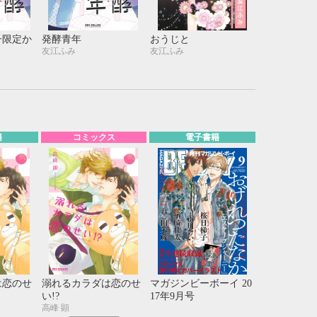
21
22
23
24
28
29
30
31
子限定か
発酵青年
おうじと
友江ふみ
友江ふみ
籍
コミックス
電子書籍
は恋のせ
溺れるカラダは恋のせ
マガジンビーボーイ 20
い!?
17年9月号
高峰 顕