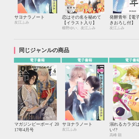
20
21
22
23
24
25
26
18
19
20
27
28
29
30
25
26
27
サヨナラノート
恋はその名を秘めて
発酵青年【電
友江ふみ
【イラスト入り】
きおろし付】
櫛野ゆい、友江ふみ
友江ふみ
同じジャンルの商品
電子書籍
電子書籍
電子書
マガジンビーボーイ 20
サヨナラノート
溺れるカラダ
友江ふみ
17年4月号
い!?
高峰 顕