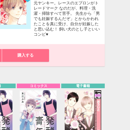
元ヤンキー。レースのエプロンがト
レードマーク なのだが、料理・洗
濯・掃除すべて苦手。 先生から「男
でも妊娠するんだぞ」とからかわれ
たことを真に受け、自分が妊娠した
と思い込む！ 飼い犬のとし子といい
コンビ♥
購入する
籍
コミックス
電子書籍
10月
WED
THU
FRI
SAT
1
2
3
7
8
9
10
14
15
16
17