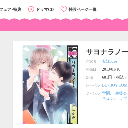
フェア･特典
ドラマCD
特設ページ一覧
サヨナラノ
友江ふみ
作家名
2013/01/10
発売日
681円（税込）
定価
BE×BOY COM
レーベル
学園
、
生徒会
ジャンル
キュン
、
ラブ