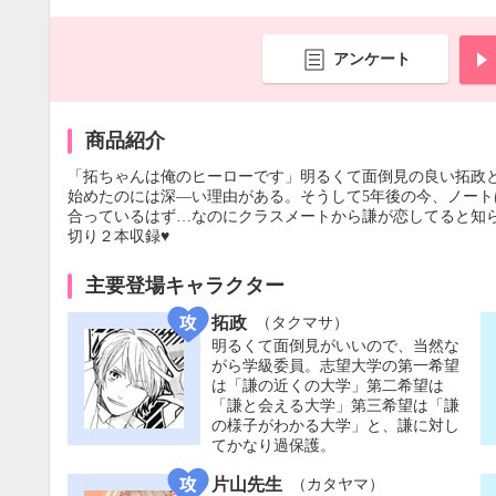
アンケート
商品紹介
「拓ちゃんは俺のヒーローです」明るくて面倒見の良い拓政
始めたのには深―い理由がある。そうして5年後の今、ノート
合っているはず…なのにクラスメートから謙が恋してると知
切り２本収録♥
主要登場キャラクター
拓政
（タクマサ）
明るくて面倒見がいいので、当然な
がら学級委員。志望大学の第一希望
は「謙の近くの大学」第二希望は
「謙と会える大学」第三希望は「謙
の様子がわかる大学」と、謙に対し
てかなり過保護。
片山先生
（カタヤマ）