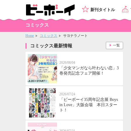
新刊タイトル
コミックス
Home
コミックス
サヨナラノート
コミックス最新情報
一覧
2026/08/04
「少女マンガなら叶わない恋」3
巻発売記念フェア開催！
2026/07/24
「ビーボーイ35周年記念展 Boys
in Love」大阪会場 本日スター
ト！