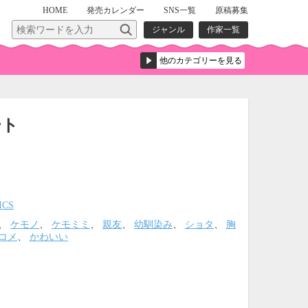
HOME
発売
カレンダー
SNS一覧
原稿募集
ジャンル
作家一覧
ート
ICS
、
ケモノ
、
ケモミミ
、
親友
、
幼馴染み
、
ショタ
、
胸
コメ
、
かわいい