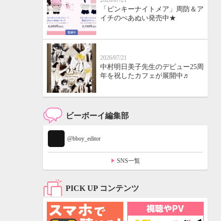
2026/07/21
「ピンキーナイトメア」周防＆ア
イチのぺあぬい発売中★
2026/07/21
中村明日美子先生のデビュー25周
年を祝したカフェが展開中♬
ビーボーイ編集部
@bboy_editor
SNS一覧
PICK UP コンテンツ