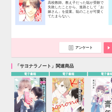
高校教師。教え子だった聡が受験で
失敗したことから、進路として「お
嫁さん」を提案。聡のことが可愛く
てたまらない。
アンケート
「サヨナラノート」関連商品
電子書籍
電子書籍
電子書
9月
SUN
MON
TUE
WED
THU
FRI
SAT
SUN
MON
TUE
1
2
3
4
5
6
7
8
9
10
11
12
4
5
6
13
14
15
16
17
18
19
11
12
13