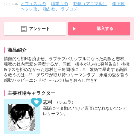
オフィスもの
、
職業もの
、
動物（アニマル）
、
年下攻
、
ジャンル
ヘタレ攻
、
独占欲
、
ラブコメ
購入する
アンケート
商品紹介
情熱的な初Hを済ませ、ラブラブバカップルになった高阪と志村。
秘密の社内恋愛を満喫するが、同僚・橋本が志村に突然告白!! 抱擁
&キスを拒めなかった志村と三角関係に…!! 嫉妬で暴走する高阪
を救うのは―!? チワワが取り持つリーマンラブ、永遠の愛を誓う
感動ハッピーエンド+た～っぷり描きおろし付き♥
主要登場キャラクター
志村
（シムラ）
高阪にベタ惚れだけど素直になれないツンデ
レリーマン。