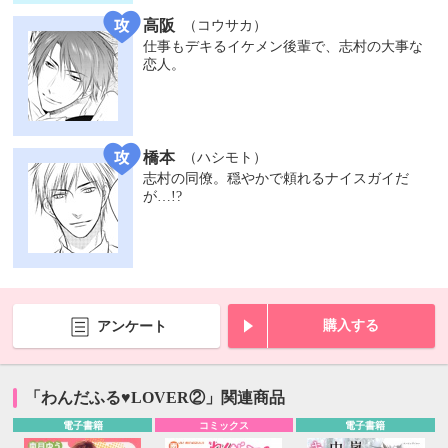
高阪
（コウサカ）
仕事もデキるイケメン後輩で、志村の大事な
恋人。
橋本
（ハシモト）
志村の同僚。穏やかで頼れるナイスガイだ
が…!?
購入する
アンケート
「わんだふる♥LOVER②」関連商品
電子書籍
コミックス
電子書籍