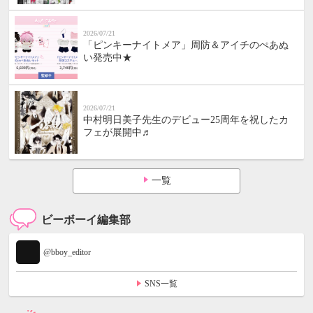
2026/07/21
「ピンキーナイトメア」周防＆アイチのぺあぬ
い発売中★
2026/07/21
中村明日美子先生のデビュー25周年を祝したカ
フェが展開中♬
一覧
ビーボーイ編集部
@bboy_editor
SNS一覧