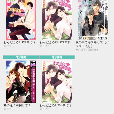
わんだふるLOVER（2）
わんだふる♥LOVER①
嵐の中でキスをして【イ
ラスト入り】
南月ゆう
南月ゆう
夢乃咲実、南月ゆう
電子書籍
電子書籍
時の迷子を探して！
わんだふるLOVER（1）
南月ゆう
南月ゆう