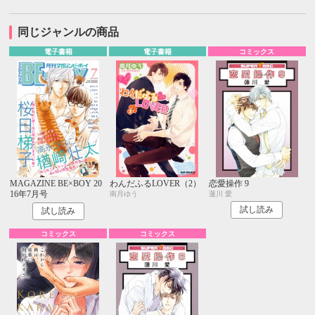
同じジャンルの商品
電子書籍
電子書籍
コミックス
MAGAZINE BE×BOY 20
わんだふるLOVER（2）
恋愛操作 9
16年7月号
南月ゆう
蓮川 愛
試し読み
試し読み
コミックス
コミックス