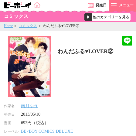
発売
日
メニュー
コミックス
Home
コミックス
わんだふる♥LOVER②
わんだふる♥LOVER②
南月ゆう
作家名
2013/05/10
発売日
692円（税込）
定価
BE×BOY COMICS DELUXE
レーベル