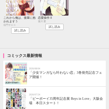
これから俺は、後輩に抱
恋愛操作 8
かれます 5
蓮川 愛
佳門サエコ
試し読み
試し読み
コミックス最新情報
2026/08/04
「少女マンガなら叶わない恋」3巻発売記念フェ
ア開催！
2026/07/24
「ビーボーイ35周年記念展 Boys in Love」大阪会
場 本日スタート！