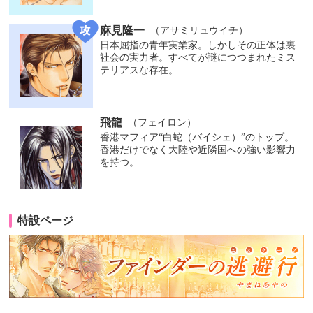
麻見隆一
（アサミリュウイチ）
日本屈指の青年実業家。しかしその正体は裏
社会の実力者。すべてが謎につつまれたミス
テリアスな存在。
飛龍
（フェイロン）
香港マフィア“白蛇（バイシェ）”のトップ。
香港だけでなく大陸や近隣国への強い影響力
を持つ。
特設ページ