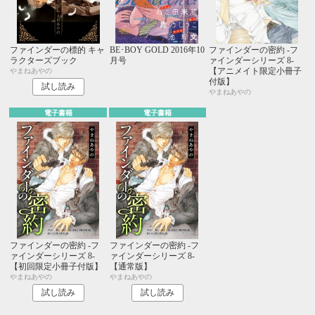
ファインダーの標的 キャ
BE･BOY GOLD 2016年10
ファインダーの密約 -フ
ラクターズブック
月号
ァインダーシリーズ 8-
【アニメイト限定小冊子
やまねあやの
付版】
試し読み
やまねあやの
電子書籍
電子書籍
ファインダーの密約 -フ
ファインダーの密約 -フ
ァインダーシリーズ 8-
ァインダーシリーズ 8-
【初回限定小冊子付版】
【通常版】
やまねあやの
やまねあやの
試し読み
試し読み