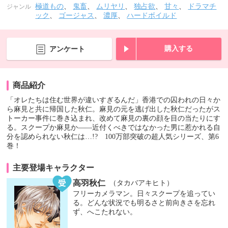
極道もの
、
鬼畜
、
ムリヤリ
、
独占欲
、
甘々
、
ドラマチ
ジャンル
ック
、
ゴージャス
、
濃厚
、
ハードボイルド
購入する
アンケート
商品紹介
「オレたちは住む世界が違いすぎるんだ」香港での囚われの日々か
ら麻見と共に帰国した秋仁。麻見の元を逃げ出した秋仁だったがス
トーカー事件に巻き込まれ、改めて麻見の裏の顔を目の当たりにす
る。スクープか麻見か――近付くべきではなかった男に惹かれる自
分を認められない秋仁は…!? 100万部突破の超人気シリーズ、第6
巻！
主要登場キャラクター
高羽秋仁
（タカバアキヒト）
フリーカメラマン。日々スクープを追ってい
る。どんな状況でも明るさと前向きさを忘れ
ず、へこたれない。