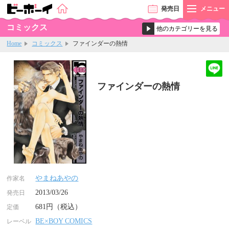
発売
日
メニュー
コミックス
Home
コミックス
ファインダーの熱情
ファインダーの熱情
やまねあやの
作家名
2013/03/26
発売日
681円（税込）
定価
BE×BOY COMICS
レーベル