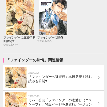
ファインダーの逃避行 初
ファインダーの陽炎
回限定版
やまねあやの
やまねあやの
「ファインダーの熱情」関連情報
2026/03/26
「ファインダーの逃避行」本日発売！試し
読みも公開♥
2026/03/13
カバー公開「ファインダーの逃避行（エス
ケープ）」特設ページを逃避行バージョン