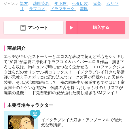
親友
、
幼馴染み
、
年下攻
、
ヘタレ攻
、
鬼畜
、
ムリヤ
ジャンル
リ
、
ラブコメ
、
ドラマチック
、
濃厚
購入する
アンケート
商品紹介
エッヂがキいたストーリーとエロスな表現で萌えと淫心をシゲキし
て“変愛”が恋愛に浄化するラブコメ＆ハイパーエロ６作品＋描き下
ろしを収録。胸キュンで時にせつなく泣かせる…エロファンタジス
タはらだのオリジナル初コミックス！ イメクラプレイ好きな塾講
師が元教え子とガッコに忍び込んで!? クズ男が怪我をした天使を
陵辱。それが治癒効果に…？ 俺の同級生が敏感すぎてやばい！童
貞同士のキケンな遊び♥ 伝説の舌を持つおしゃぶりのカリスマが
廃業の危機！ ド鬼畜教師の愛が溢れた美し過ぎるSMプレイ！
主要登場キャラクター
イメクラプレイ大好き・アブノーマルで能天
気な塾講師。