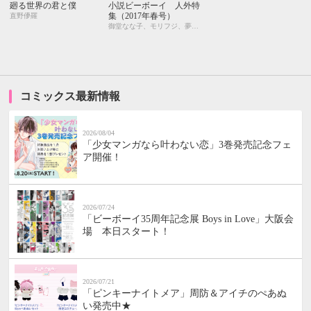
廻る世界の君と僕
小説ビーボーイ 人外特
集（2017年春号）
直野儚羅
御堂なな子、モリフジ、夢乃咲実、佐々木久美子、飯田実樹、宇喜田紅、周防佑未、水壬楓子、しおべり由生、松梶もとや、加東セツコ、桑原水菜、葛西リカコ、あじみね朔生、永井三郎、林 マキ、ひたき、aso、二駒レイム、福嶋ユッカ、水瀬結月
コミックス最新情報
2026/08/04
「少女マンガなら叶わない恋」3巻発売記念フェ
ア開催！
2026/07/24
「ビーボーイ35周年記念展 Boys in Love」大阪会
場 本日スタート！
2026/07/21
「ピンキーナイトメア」周防＆アイチのぺあぬ
い発売中★