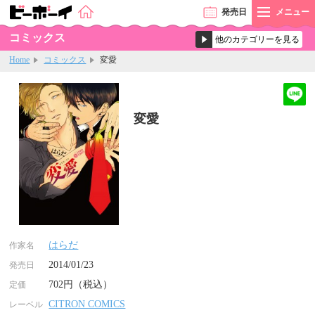
発売
日
メニュー
コミックス
Home
コミックス
変愛
変愛
はらだ
作家名
2014/01/23
発売日
702円（税込）
定価
CITRON COMICS
レーベル