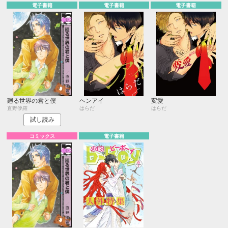
電子書籍
電子書籍
電子書籍
廻る世界の君と僕
ヘンアイ
変愛
直野儚羅
はらだ
はらだ
試し読み
コミックス
電子書籍