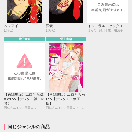
ヘンアイ
変愛
インモラル・セックス
はらだ
はらだ
はらだ、緒川千世、相葉キョウコ、akabeko、阿部あかね、池 玲文、白蜜ダイヤ、那木 渡、楢島さち、南国ばなな、八百、山本アタル
電子書籍
電子書籍
【再編集版】エロとろR1
【再編集版】エロとろ ve
8 ver.SS【デジタル版・18
r.SS【デジタル・修正
禁】
版】
阿仁谷ユイジ、岡田コウ、彩景でりこ、はらだ、カシオ、木村ヒデサト、仁茂田あい、峰島なわこ、やまねむさし、山本アタル、名取いさと、屋敷エイゴ、やしこ、九重リココ、犬時、笑平、プルガリア
阿仁谷ユイジ、岡田コウ、彩景でりこ、はらだ、カシオ、木村ヒデサト、仁茂田あい、峰島なわこ、やまねむさし、山本アタル、名取いさと、屋敷エイゴ、やしこ、九重リココ、犬時、笑平、プルガリア
同じジャンルの商品