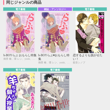
同じジャンルの商品
電子書籍
雑誌・アンソロジー
電子書籍
b-BOYらぶ おもらし特集
b-BOYらぶ♥おもらし特
恋するよりも脱がせた
集
い！
御景 椿、環 レン、yoshi、夏田ウシ、天河 藍、峰島なわこ、羽柴みず、桜井りょう、宝井さき、プルちょめ
御景 椿、環 レン、yoshi、夏田ウシ、天河 藍、峰島なわこ、羽柴みず、桜井りょう、宝井さき、プルちょめ
藍音シノブ
電子書籍
電子書籍