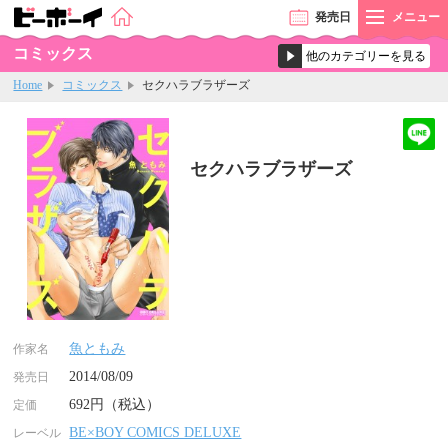
発売
日
メニュー
コミックス
Home
コミックス
セクハラブラザーズ
セクハラブラザーズ
魚ともみ
作家名
2014/08/09
発売日
692円（税込）
定価
BE×BOY COMICS DELUXE
レーベル