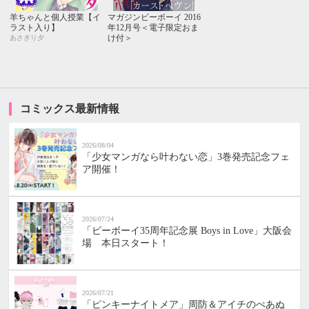
羊ちゃんと個人授業【イ
マガジンビーボーイ 2016
ラスト入り】
年12月号＜電子限定おま
け付＞
あさぎり夕
コミックス最新情報
2026/08/04
「少女マンガなら叶わない恋」3巻発売記念フェ
ア開催！
2026/07/24
「ビーボーイ35周年記念展 Boys in Love」大阪会
場 本日スタート！
2026/07/21
「ピンキーナイトメア」周防＆アイチのぺあぬ