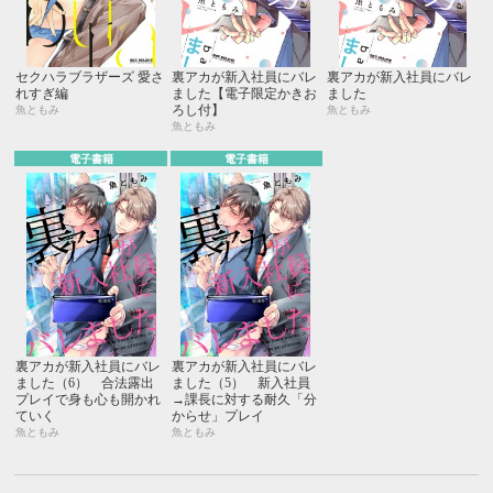
セクハラブラザーズ 愛さ
裏アカが新入社員にバレ
裏アカが新入社員にバレ
れすぎ編
ました【電子限定かきお
ました
ろし付】
魚ともみ
魚ともみ
魚ともみ
電子書籍
電子書籍
裏アカが新入社員にバレ
裏アカが新入社員にバレ
ました（6） 合法露出
ました（5） 新入社員
プレイで身も心も開かれ
→課長に対する耐久「分
ていく
からせ」プレイ
魚ともみ
魚ともみ