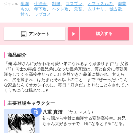
学園
、
生徒会
、
制服
、
コスプレ
、
オフィスもの
、
職業
ジャンル
もの
、
年下攻
、
ヘタレ攻
、
鬼畜
、
ムリヤリ
、
独占欲
、
甘々
、
ラブコメ
購入する
アンケート
商品紹介
「俺 幸雄さんに好かれる可愛い弟になれるよう頑張ります!!」父親
（!?）同士の再婚で義兄弟になった義弟真澄は、何と自分に毎朝痴
漢をしてくる高校生だった…!? 突然できた義弟に懐かれ、甘えら
れ、尻を揉まれ、はたまたそれ以上のこと…まで!?ぜーったいこん
な家族なんてオカシイのに、毎日「好きだ」とＨなことをされてい
くうちに心は揺れて…♥
主要登場キャラクター
八重 真澄
（ヤエ マスミ）
初っ端から幸雄に痴漢する変態高校生。お兄
ちゃん大好きっ子で、HになるとドSになる。