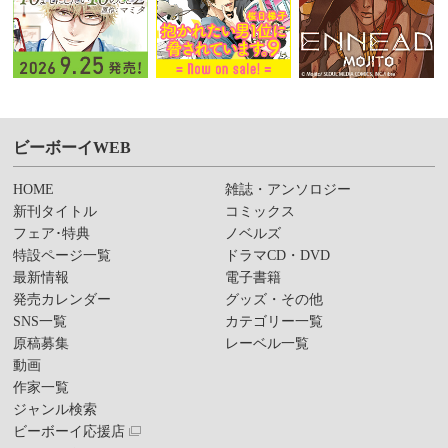
ビーボーイWEB
HOME
雑誌・アンソロジー
新刊タイトル
コミックス
フェア･特典
ノベルズ
特設ページ一覧
ドラマCD・DVD
最新情報
電子書籍
発売カレンダー
グッズ・その他
SNS一覧
カテゴリー一覧
原稿募集
レーベル一覧
動画
作家一覧
ジャンル検索
ビーボーイ応援店