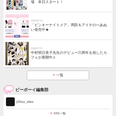
場 本日スタート！
2026/07/21
「ピンキーナイトメア」周防＆アイチのぺあぬ
い発売中★
2026/07/21
中村明日美子先生のデビュー25周年を祝したカ
フェが展開中♬
一覧
ビーボーイ編集部
@bboy_editor
SNS一覧