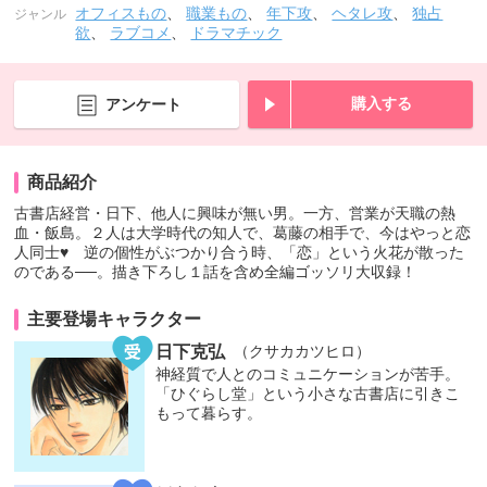
オフィスもの
、
職業もの
、
年下攻
、
ヘタレ攻
、
独占
ジャンル
欲
、
ラブコメ
、
ドラマチック
購入する
アンケート
商品紹介
古書店経営・日下、他人に興味が無い男。一方、営業が天職の熱
血・飯島。２人は大学時代の知人で、葛藤の相手で、今はやっと恋
人同士♥ 逆の個性がぶつかり合う時、「恋」という火花が散った
のである──。描き下ろし１話を含め全編ゴッソリ大収録！
主要登場キャラクター
日下克弘
（クサカカツヒロ）
神経質で人とのコミュニケーションが苦手。
「ひぐらし堂」という小さな古書店に引きこ
もって暮らす。