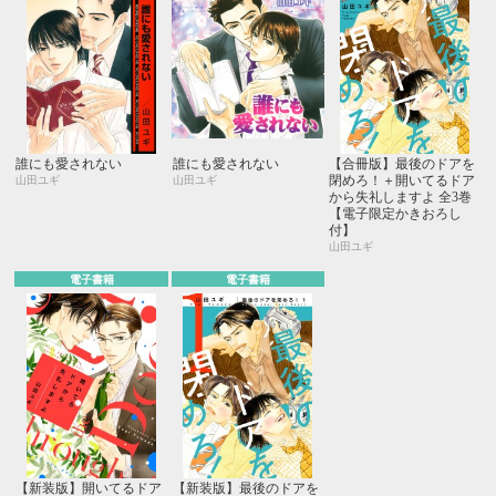
誰にも愛されない
誰にも愛されない
【合冊版】最後のドアを
閉めろ！＋開いてるドア
山田ユギ
山田ユギ
から失礼しますよ 全3巻
【電子限定かきおろし
付】
山田ユギ
電子書籍
電子書籍
【新装版】開いてるドア
【新装版】最後のドアを