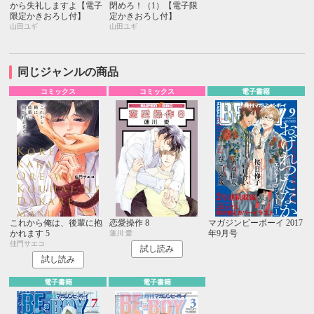
から失礼しますよ【電子
閉めろ！（1）【電子限
限定かきおろし付】
定かきおろし付】
山田ユギ
山田ユギ
同じジャンルの商品
コミックス
コミックス
電子書籍
これから俺は、後輩に抱
恋愛操作 8
マガジンビーボーイ 2017
かれます 5
年9月号
蓮川 愛
佳門サエコ
試し読み
試し読み
電子書籍
電子書籍