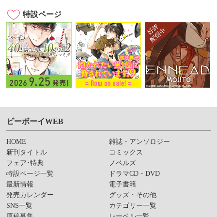
特設ページ
ビーボーイWEB
HOME
雑誌・アンソロジー
新刊タイトル
コミックス
フェア･特典
ノベルズ
特設ページ一覧
ドラマCD・DVD
最新情報
電子書籍
発売カレンダー
グッズ・その他
SNS一覧
カテゴリー一覧
原稿募集
レーベル一覧