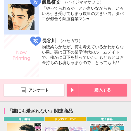
飯島征文
（イイジママサフミ）
「やってられるか」とか言いながらも、いろ
いろ引き受けてしまう度量の大きい男。タバ
コが似合う熱血営業マン♥
長谷川
（ハセガワ）
物腰柔らかだが、何を考えているかわからな
い男。実は日下の留学時代のルームメイト
で、秘かに日下を想っていた。もともとはお
金持ちのお坊ちゃまなので、とっても上品
購入する
アンケート
「誰にも愛されない」関連商品
電子書籍
ドラマCD・DVD
電子書籍