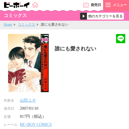
発売
日
メニュー
コミックス
Home
コミックス
誰にも愛されない
誰にも愛されない
山田ユギ
作家名
2007/01/10
発売日
817円（税込）
定価
BE×BOY COMICS
レーベル