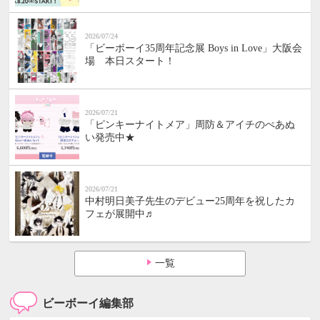
2026/07/24
「ビーボーイ35周年記念展 Boys in Love」大阪会
場 本日スタート！
2026/07/21
「ピンキーナイトメア」周防＆アイチのぺあぬ
い発売中★
2026/07/21
中村明日美子先生のデビュー25周年を祝したカ
フェが展開中♬
一覧
ビーボーイ編集部