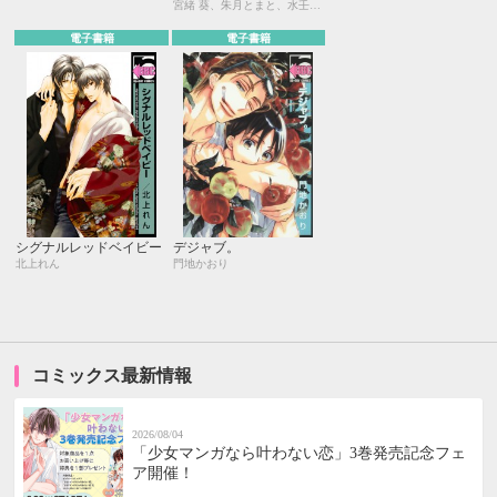
宮緒 葵、朱月とまと、水壬楓子、しおべり由生、吉田ナツ、森原八鹿、彩寧一叶、高世ナオキ、遠野春日、円陣闇丸、東野ゆき、園千代子、東野 海、林 マキ、永井三郎、福嶋ユッカ、モリフジ、黒田 屑、ゆうき
電子書籍
電子書籍
シグナルレッドベイビー
デジャブ。
北上れん
門地かおり
コミックス最新情報
2026/08/04
「少女マンガなら叶わない恋」3巻発売記念フェ
ア開催！