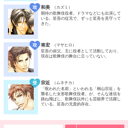
和美
（カズミ）
期待の歌舞伎役者。ドラマなどにも出演して
いる。笙吾の従兄で、ずっと笙吾を見守って
きた。
将宏
（マサヒロ）
笙吾の叔父。主に役者として活動しており、
現在は歌舞伎の舞台に立っていない。
宗近
（ムネチカ）
「呪われた名前」といわれる「桐山宗近」を
襲名した女形歌舞伎役者。が、そんな迷信を
跳ね飛ばし、歌舞伎以外にも芸能界で活躍し
ている。笙吾の兄貴的存在。