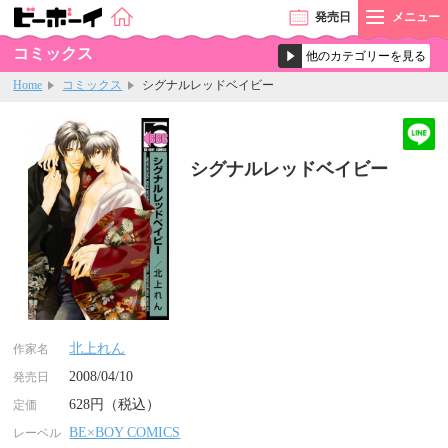
発売
日
メニュー
コミックス
Home
コミックス
シグナルレッドベイビー
シグナルレッドベイビー
北上れん
作家名
2008/04/10
発売日
628円（税込）
定価
BE×BOY COMICS
レーベル