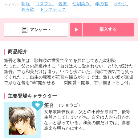
制服
、
コスプレ
、
親友
、
幼馴染み
、
年の差
、
オヤジ
、
ジャンル
独占欲
、
ドラマチック
購入する
アンケート
商品紹介
笙吾と和美は、歌舞伎の世界で全てを共にしてきた幼馴染――――
だった。父との疎遠ゆえに「自分は人に愛されない」と思い続けた
笙吾。でも和美だけは違う。いつも傍にいた。我侭で強気でも笑っ
てくれた……出生の秘密が笙吾を揺るがすまでは。激しい愛が無垢
で頑なな蕾を”華”開かせる――梨園愛・開幕、甘い描き下ろし付。
主要登場キャラクター
笙吾
（ショウゴ）
女形歌舞伎役者。父との不仲が原因で、優等
生然としてしまいがち。自分は人から好かれ
ないと思っている。和美の前だけでは、喜怒
哀楽を明らかにする。