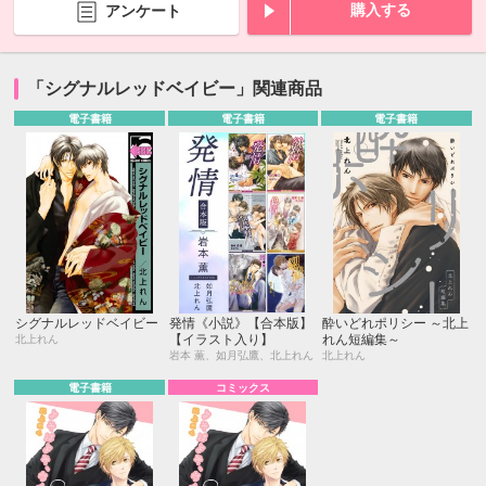
購入する
アンケート
「シグナルレッドベイビー」関連商品
電子書籍
電子書籍
電子書籍
シグナルレッドベイビー
発情《小説》【合本版】
酔いどれポリシー ～北上
【イラスト入り】
れん短編集～
北上れん
岩本 薫、如月弘鷹、北上れん
北上れん
電子書籍
コミックス