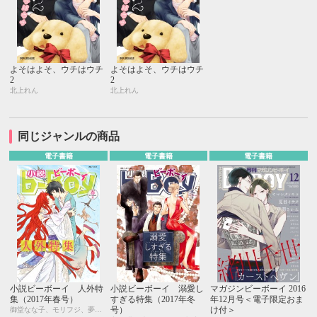
よそはよそ、ウチはウチ
よそはよそ、ウチはウチ
2
2
北上れん
北上れん
同じジャンルの商品
電子書籍
電子書籍
電子書籍
小説ビーボーイ 人外特
小説ビーボーイ 溺愛し
マガジンビーボーイ 2016
集（2017年春号）
すぎる特集（2017年冬
年12月号＜電子限定おま
号）
け付＞
御堂なな子、モリフジ、夢乃咲実、佐々木久美子、飯田実樹、宇喜田紅、周防佑未、水壬楓子、しおべり由生、松梶もとや、加東セツコ、桑原水菜、葛西リカコ、あじみね朔生、永井三郎、林 マキ、ひたき、aso、二駒レイム、福嶋ユッカ、水瀬結月