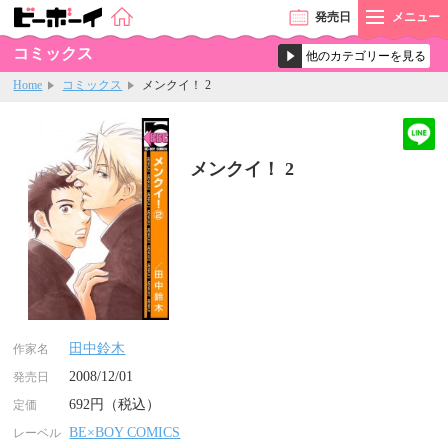
発売
日
メニュー
コミックス
Home
コミックス
メンクイ！ 2
メンクイ！ 2
田中鈴木
作家名
2008/12/01
発売日
692円（税込）
定価
BE×BOY COMICS
レーベル