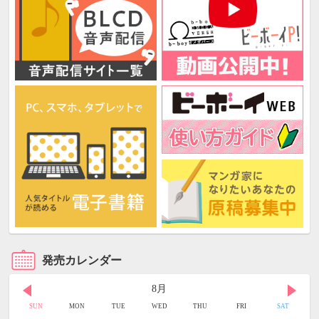
発売カレンダー
8月
SUN
MON
TUE
WED
THU
FRI
SAT