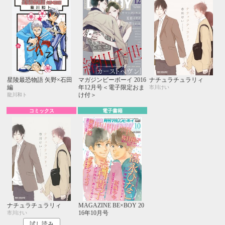
星陵最恐物語 矢野×石田
マガジンビーボーイ 2016
ナチュラチュラリィ
編
年12月号＜電子限定おま
市川けい
け付＞
龍川和ト
コミックス
電子書籍
ナチュラチュラリィ
MAGAZINE BE×BOY 20
16年10月号
市川けい
試し読み