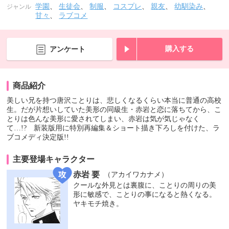
学園
、
生徒会
、
制服
、
コスプレ
、
親友
、
幼馴染み
、
ジャンル
甘々
、
ラブコメ
購入する
アンケート
商品紹介
美しい兄を持つ唐沢ことりは、悲しくなるくらい本当に普通の高校
生。だが片想いしていた美形の同級生・赤岩と恋に落ちてから、こ
とりは色んな美形に愛されてしまい、赤岩は気が気じゃなく
て…!? 新装版用に特別再編集＆ショート描き下ろしを付けた、ラ
ブコメディ決定版!!
主要登場キャラクター
赤岩 要
（アカイワカナメ）
クールな外見とは裏腹に、ことりの周りの美
形に敏感で、ことりの事になると熱くなる。
ヤキモチ焼き。