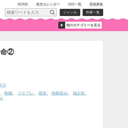
HOME
発売
カレンダー
SNS一覧
原稿募集
ジャンル
作家一覧
命②
ICS
、
制服
、
コスプレ
、
親友
、
幼馴染み
、
独占欲
、
メ