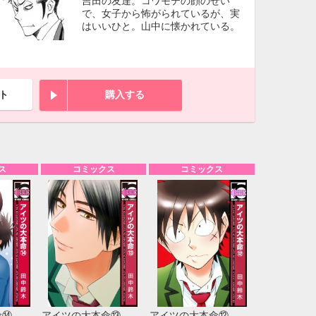
吉田の友達。コワモテの顔のせい
で、女子から怖がられているが、実
はいいひと。山中に懐かれている。
ト
購入する
ス
コミックス
コミックス
10月
WED
THU
FRI
SAT
1
2
3
7
8
9
10
14
15
16
17
命⑭
アイツの大本命⑬
アイツの大本命⑫