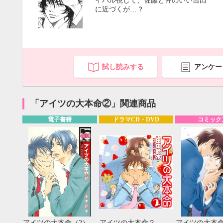
イバル視して、佐藤と仲のいい吉田
に近づくが…？
試し読みする
アンケー
「アイツの大本命②」関連商品
電子書籍
ドラマCD・DVD
コミック
9月
SUN
MON
TUE
WED
THU
FRI
SAT
SUN
MON
TUE
1
2
3
4
5
6
7
8
9
10
11
12
4
5
6
13
14
15
16
17
18
19
11
12
13
アイツの大本命（2）
アイツの大本命２
アイツの大本