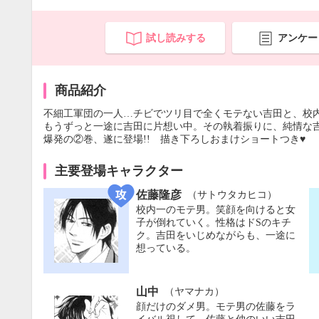
試し読みする
アンケー
商品紹介
不細工軍団の一人…チビでツリ目で全くモテない吉田と、校
もうずっと一途に吉田に片想い中。その執着振りに、純情な吉
爆発の②巻、遂に登場!! 描き下ろしおまけショートつき♥
主要登場キャラクター
佐藤隆彦
（サトウタカヒコ）
校内一のモテ男。笑顔を向けると女
子が倒れていく。性格はドSのキチ
ク。吉田をいじめながらも、一途に
想っている。
山中
（ヤマナカ）
顔だけのダメ男。モテ男の佐藤をラ