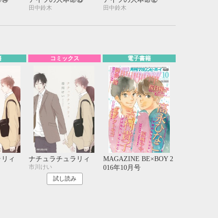
21
22
23
24
田中鈴木
田中鈴木
28
29
30
31
籍
コミックス
電子書籍
ラリィ
ナチュラチュラリィ
MAGAZINE BE×BOY 2
市川けい
016年10月号
試し読み