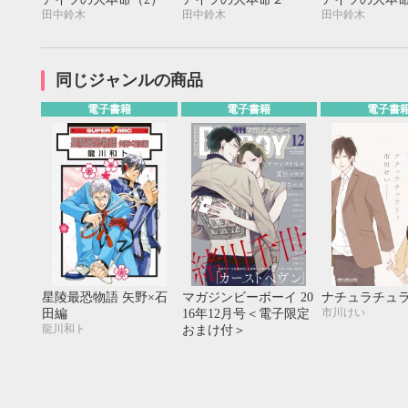
20
21
22
23
24
25
26
18
19
20
田中鈴木
田中鈴木
田中鈴木
27
28
29
30
25
26
27
同じジャンルの商品
電子書籍
電子書籍
電子書
星陵最恐物語 矢野×石
マガジンビーボーイ 20
ナチュラチュ
市川けい
田編
16年12月号＜電子限定
龍川和ト
おまけ付＞