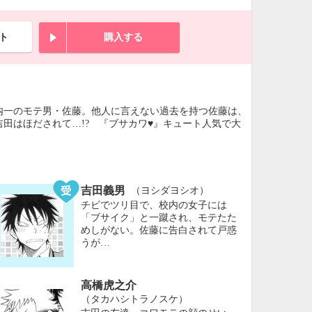
ト
購入する
内一のモテ男・佐藤。他人に言えない過去を持つ佐藤は、
田はほだされて…!? 『ブサカワ♥』キュート人気で大
吉田義男
（ヨシダヨシオ）
チビでツリ目で、校内の女子には
「ブサイク」と一蹴され、モテたた
めしがない。佐藤に告白されて戸惑
うが…
高橋虎之介
（タカハシトラノスケ）