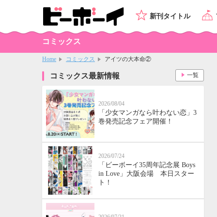
新刊タイトル
コミックス
Home
コミックス
アイツの大本命②
コミックス最新情報
一覧
2026/08/04
「少女マンガなら叶わない恋」3
巻発売記念フェア開催！
2026/07/24
「ビーボーイ35周年記念展 Boys
in Love」大阪会場 本日スター
ト！