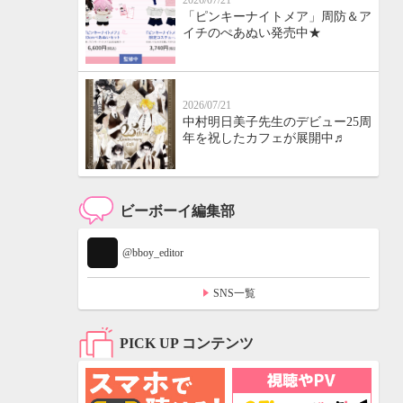
2026/07/21
「ピンキーナイトメア」周防＆ア
イチのぺあぬい発売中★
2026/07/21
中村明日美子先生のデビュー25周
年を祝したカフェが展開中♬
ビーボーイ編集部
@bboy_editor
SNS一覧
PICK UP コンテンツ