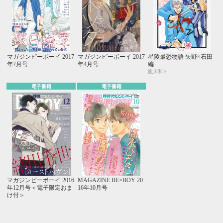
マガジンビーボーイ 2017
マガジンビーボーイ 2017
星陵最恐物語 矢野×石田
年7月号
年4月号
編
龍川和ト
電子書籍
電子書籍
マガジンビーボーイ 2016
MAGAZINE BE×BOY 20
年12月号＜電子限定おま
16年10月号
け付＞