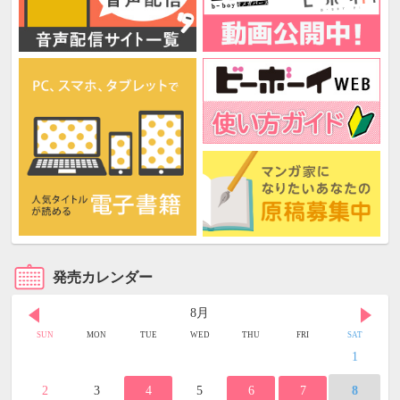
発売カレンダー
8月
SUN
MON
TUE
WED
THU
FRI
SAT
1
2
3
4
5
6
7
8