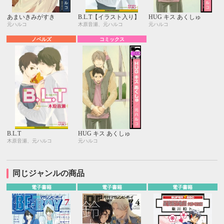
あまいきみがすき
B.L.T【イラスト入り】
HUG キス あくしゅ
元ハルコ
木原音瀬、元ハルコ
元ハルコ
ノベルズ
コミックス
B.L.T
HUG キス あくしゅ
木原音瀬、元ハルコ
元ハルコ
同じジャンルの商品
電子書籍
電子書籍
電子書籍