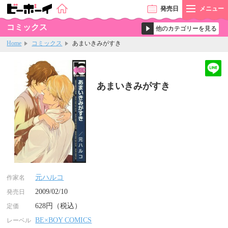
発売
日
メニュー
コミックス
Home
コミックス
あまいきみがすき
あまいきみがすき
元ハルコ
作家名
2009/02/10
発売日
628円（税込）
定価
BE×BOY COMICS
レーベル