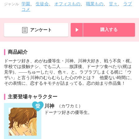
学園
、
生徒会
、
オフィスもの
、
職業もの
、
甘々
、
ラブ
ジャンル
コメ
購入する
アンケート
商品紹介
ドーナツ好き、めがね優等生・川神。川神大好き、戦う不良・梶。
学校では接触ナシ、でも二人……放課後、ドーナツ食べたり(梶は
見学)、――ちゅーしたり、色々、と。ラブラブしまくる梶に「ウ
ザい」と言う川神のむらむらした心の中とは？ 他愛ない時間に、
その表情に、恋するキモチが詰まってる。恋の始まり作品集！
主要登場キャラクター
川神
（カワカミ）
ドーナツ好きの優等生。