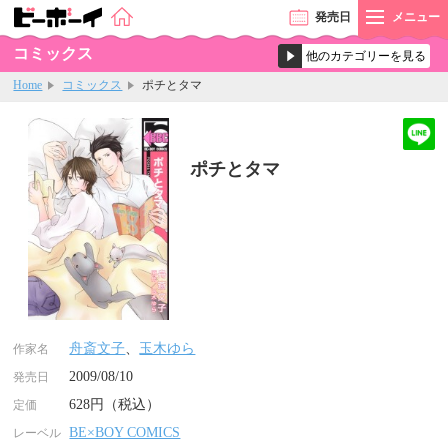
発売
日
メニュー
コミックス
Home
コミックス
ポチとタマ
ポチとタマ
舟斎文子
、
玉木ゆら
作家名
2009/08/10
発売日
628円（税込）
定価
BE×BOY COMICS
レーベル