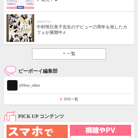
2026/07/21
中村明日美子先生のデビュー25周年を祝したカ
フェが展開中♬
一覧
ビーボーイ編集部
@bboy_editor
SNS一覧
PICK UP コンテンツ