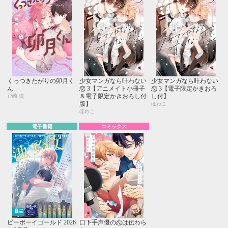
くっつきたがりの卯月く
少女マンガなら叶わない
少女マンガなら叶わない
ん
恋 3【アニメイト小冊子
恋 3【電子限定かきおろ
＆電子限定かきおろし付
し付】
戸崎 映
版】
ほわこ
ほわこ
電子書籍
コミックス
ビーボーイゴールド 2026
口下手声優の恋は伝わら