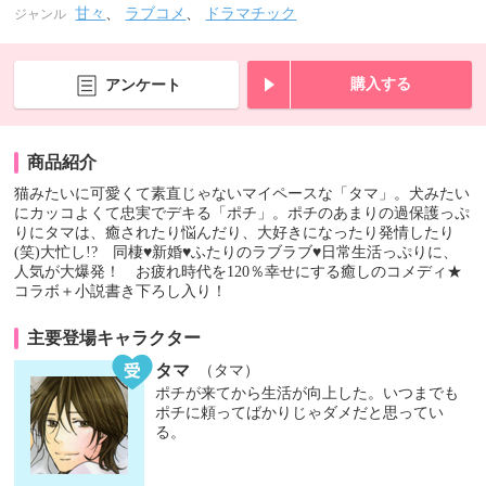
甘々
、
ラブコメ
、
ドラマチック
ジャンル
購入する
アンケート
商品紹介
猫みたいに可愛くて素直じゃないマイペースな「タマ」。犬みたい
にカッコよくて忠実でデキる「ポチ」。ポチのあまりの過保護っぷ
りにタマは、癒されたり悩んだり、大好きになったり発情したり
(笑)大忙し!? 同棲♥新婚♥ふたりのラブラブ♥日常生活っぷりに、
人気が大爆発！ お疲れ時代を120％幸せにする癒しのコメディ★
コラボ＋小説書き下ろし入り！
主要登場キャラクター
タマ
（タマ）
ポチが来てから生活が向上した。いつまでも
ポチに頼ってばかりじゃダメだと思ってい
る。