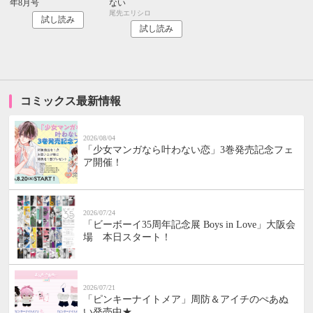
年8月号
ない
尾先エリシロ
試し読み
試し読み
コミックス最新情報
2026/08/04
「少女マンガなら叶わない恋」3巻発売記念フェ
ア開催！
2026/07/24
「ビーボーイ35周年記念展 Boys in Love」大阪会
場 本日スタート！
2026/07/21
「ピンキーナイトメア」周防＆アイチのぺあぬ
い発売中★