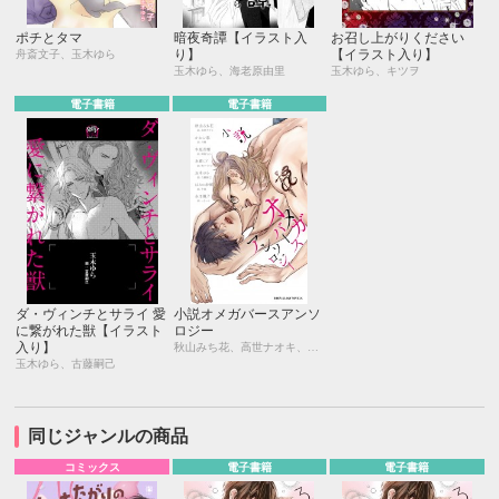
ポチとタマ
暗夜奇譚【イラスト入
お召し上がりください
り】
【イラスト入り】
舟斎文子、玉木ゆら
玉木ゆら、海老原由里
玉木ゆら、キツヲ
電子書籍
電子書籍
ダ・ヴィンチとサライ 愛
小説オメガバースアンソ
に繋がれた獣【イラスト
ロジー
入り】
秋山みち花、高世ナオキ、かわい恋、月輝、木原音瀬、峰島なわこ、水樹ミア、街子マドカ、玉木ゆら、古藤嗣己、はるの紗帆、中森、水壬楓子、へらへら、黒田 屑
玉木ゆら、古藤嗣己
同じジャンルの商品
コミックス
電子書籍
電子書籍