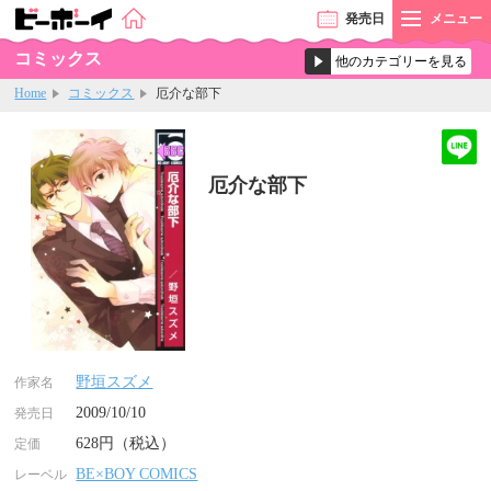
発売
日
メニュー
コミックス
Home
コミックス
厄介な部下
厄介な部下
野垣スズメ
作家名
2009/10/10
発売日
628円（税込）
定価
BE×BOY COMICS
レーベル