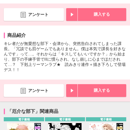
購入する
アンケート
商品紹介
キレ者だが無愛想な部下・会津から、突然告白されてしまった課
長。「冗談でも罰ゲームでもありません。僕は本気で課長を好きな
んです」って…。それからは「キスしてもいいですか？」から始ま
り、部下の手練手管でHに慣らされ、なし崩しに心までほだされ
て…？ 下剋上リーマンラブ★ 読みきり連作＋描き下ろしで登場
デス！！
購入する
アンケート
「厄介な部下」関連商品
電子書籍
電子書籍
電子書籍