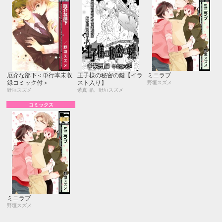
厄介な部下＜単行本未収
王子様の秘密の鍵【イラ
ミニラブ
録コミック付＞
スト入り】
野垣スズメ
野垣スズメ
紫真 晶、野垣スズメ
コミックス
ミニラブ
野垣スズメ