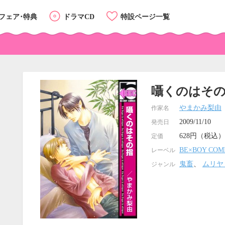
フェア･特典
ドラマCD
特設ページ一覧
囁くのはそ
やまかみ梨由
作家名
2009/11/10
発売日
628円（税込）
定価
BE×BOY COM
レーベル
鬼畜
、
ムリヤ
ジャンル