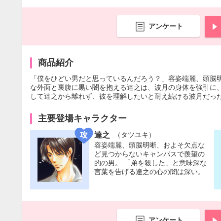
アンケート
商品紹介
「僕をひどい男だと思っているんだろう？」容姿端麗、頭脳
な外面と裏腹に黒い闇を抱える達之は、波月の身体を強引に
して達之から離れず、彼を理解したいと耐え続ける波月だった
主要登場キャラクター
達之
（タツユキ）
容姿端麗、頭脳明晰、およそ欠点な
ど見つからないキャンパスで羨望の
的の男。 「弟を殺した」と意味深な
言葉を告げる達之の心の闇は深い。
アンケート