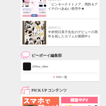
2026/07/21
「ピンキーナイトメア」周防＆ア
イチのぺあぬい発売中★
2026/07/21
中村明日美子先生のデビュー25周
年を祝したカフェが展開中♬
ビーボーイ編集部
@bboy_editor
SNS一覧
PICK UP コンテンツ