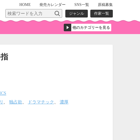
HOME
発売
カレンダー
SNS一覧
原稿募集
ジャンル
作家一覧
の指
ICS
リ
、
独占欲
、
ドラマチック
、
濃厚