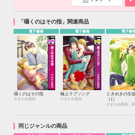
「囁くのはその指」関連商品
電子書籍
電子書籍
電子書
囁くのはその指
極上ラブソング
ときめきの生
やまかみ梨由
やまかみ梨由
（1）
やまかみ梨由、
9月
SUN
MON
TUE
WED
THU
FRI
SAT
SUN
MON
TUE
1
2
3
4
5
同じジャンルの商品
6
7
8
9
10
11
12
4
5
6
13
14
15
16
17
18
19
11
12
13