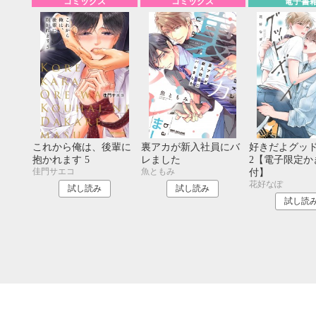
コミックス
コミックス
電子書
20
21
22
23
24
25
26
18
19
20
27
28
29
30
25
26
27
これから俺は、後輩に
裏アカが新入社員にバ
好きだよグッ
抱かれます 5
レました
2【電子限定か
佳門サエコ
魚ともみ
付】
花好なぽ
試し読み
試し読み
試し読