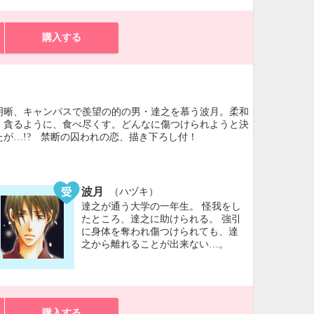
購入する
明晰、キャンパスで羨望の的の男・達之を慕う波月。柔和
、貪るように、食べ尽くす。どんなに傷つけられようと決
が…!? 禁断の囚われの恋、描き下ろし付！
波月
（ハヅキ）
達之が通う大学の一年生。 怪我をし
たところ、達之に助けられる。 強引
に身体を奪われ傷つけられても、達
之から離れることが出来ない…。
購入する