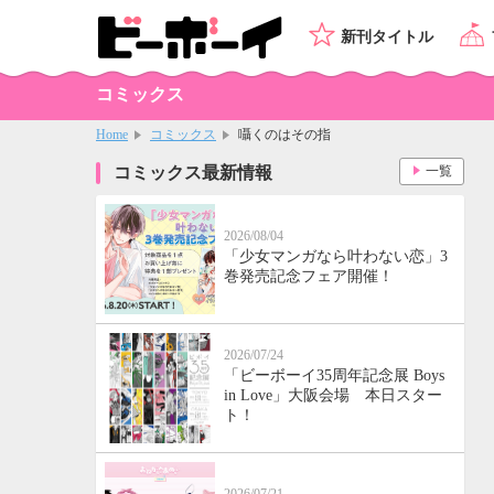
新刊タイトル
コミックス
Home
コミックス
囁くのはその指
コミックス最新情報
一覧
2026/08/04
「少女マンガなら叶わない恋」3
巻発売記念フェア開催！
2026/07/24
「ビーボーイ35周年記念展 Boys
in Love」大阪会場 本日スター
ト！