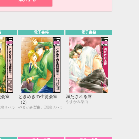
籍
電子書籍
電子書籍
徒会室
ときめきの生徒会室
満たされる唇
やまかみ梨由
（2）
斑鳩サハラ
やまかみ梨由、斑鳩サハラ
10月
WED
THU
FRI
SAT
1
2
3
7
8
9
10
14
15
16
17