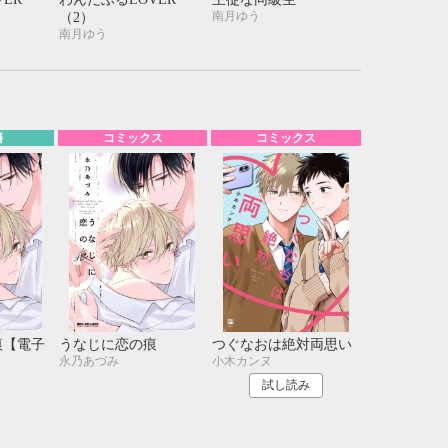
21
22
23
24
南月ゆう
（2）
28
29
30
31
南月ゆう
籍
コミックス
コミックス
痕【電子
うなじに恋の痕
つぐなおは絶対両思い
永乃あづみ
小木カンヌ
試し読み