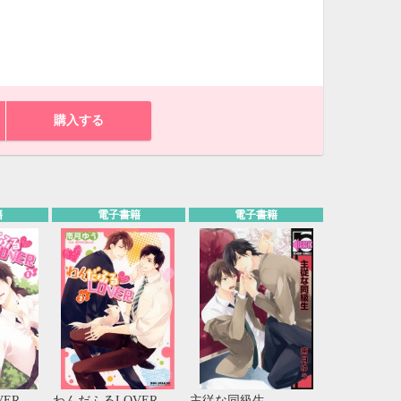
購入する
籍
電子書籍
電子書籍
10月
WED
THU
FRI
SAT
1
2
3
7
8
9
10
14
15
16
17
ER
わんだふるLOVER
主従な同級生