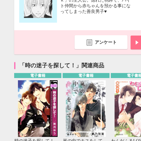
ｋ」の主人公。惚れた弱みで、バイ
ト仲間から赤ちゃんを預かる事にな
ってしまった善良男子♥
アンケート
「時の迷子を探して！」関連商品
電子書籍
電子書籍
電子書
9月
SUN
MON
TUE
WED
THU
FRI
SAT
SUN
MON
TUE
1
2
3
4
5
6
7
8
9
10
11
12
4
5
6
13
14
15
16
17
18
19
11
12
13
時の迷子を探して！
嵐の中でキスをして
わんだふるLOV