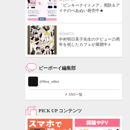
2026/07/21
「ピンキーナイトメア」周防＆ア
イチのぺあぬい発売中★
2026/07/21
中村明日美子先生のデビュー25周
年を祝したカフェが展開中♬
ビーボーイ編集部
@bboy_editor
SNS一覧
PICK UP コンテンツ