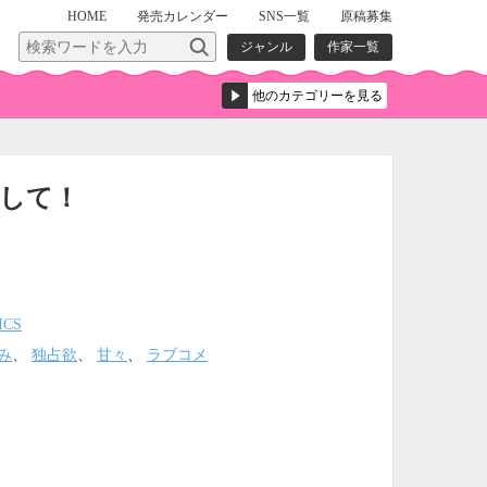
HOME
発売
カレンダー
SNS一覧
原稿募集
ジャンル
作家一覧
して！
ICS
み
、
独占欲
、
甘々
、
ラブコメ