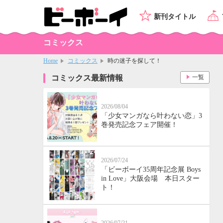
新刊タイトル
コミックス
Home
コミックス
時の迷子を探して！
コミックス最新情報
一覧
2026/08/04
「少女マンガなら叶わない恋」3
巻発売記念フェア開催！
2026/07/24
「ビーボーイ35周年記念展 Boys
in Love」大阪会場 本日スター
ト！