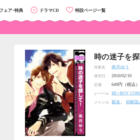
フェア･特典
ドラマCD
特設ページ一覧
時の迷子を探
南月ゆう
作家名
2010/02/10
発売日
649円（税込）
定価
BE×BOY COM
レーベル
親友
、
幼馴染
ジャンル