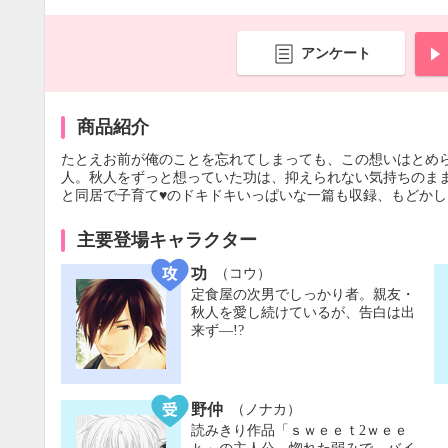
アンケート
商品紹介
たとえお前が俺のことを忘れてしまっても、この想いはとめ
人。秋人をずっと想っていた功は、抑えられない気持ちのまま
と同居で子育て♥のドキドキいっぱいな一篇も収録、もどか
主要登場キャラクター
功
（コウ）
定食屋の次男でしっかり者。親友・
秋人を愛し続けているが、告白は出
来ず―!?
野仲
（ノナカ）
読みきり作品「ｓｗｅｅｔ2ｗｅｅ