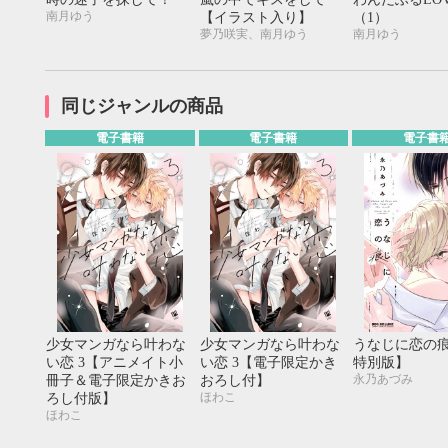
20
21
22
23
24
25
26
18
19
20
南月ゆう
【イラスト入り】
（1）
27
28
29
30
25
26
27
夢乃咲実、南月ゆう
南月ゆう
同じジャンルの商品
電子書籍
電子書籍
電子書
少女マンガなら叶わな
少女マンガなら叶わな
うなじに恋の
い恋 3【アニメイト小
い恋 3【電子限定かき
特別版】
永乃あづみ
冊子＆電子限定かきお
おろし付】
ほわこ
ろし付版】
ほわこ