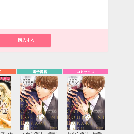
購入する
ズ
電子書籍
コミックス
10月
WED
THU
FRI
SAT
1
2
3
7
8
9
10
14
15
16
17
ィアンセ
これから俺は、後輩に
これから俺は、後輩に