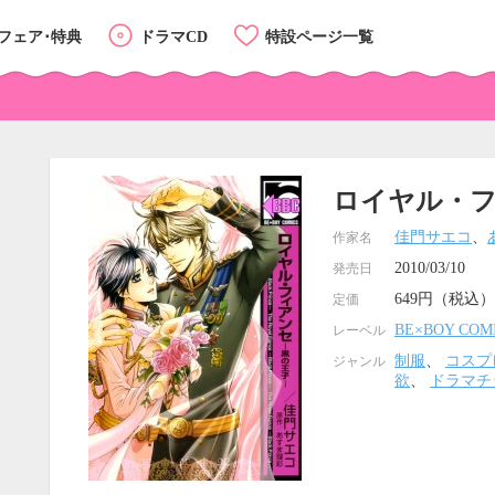
フェア･特典
ドラマCD
特設ページ一覧
ロイヤル・フ
佳門サエコ
、
作家名
2010/03/10
発売日
649円（税込）
定価
BE×BOY COM
レーベル
制服
、
コスプ
ジャンル
欲
、
ドラマチ