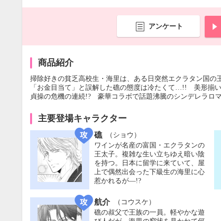
アンケート
商品紹介
掃除好きの貧乏高校生・海里は、ある日突然エクラタン国の
「お金目当て」と誤解した礁の態度は冷たくて…!! 美形揃
貞操の危機の連続!? 豪華コラボで話題沸騰のシンデレラロマ
主要登場キャラクター
礁
（ショウ）
ワインが名産の富国・エクラタンの
王太子。複雑な生い立ちゆえ暗い陰
を持つ。日本に留学に来ていて、屋
上で偶然出会った下級生の海里に心
惹かれるが―!?
航介
（コウスケ）
礁の叔父で王族の一員。軽やかな遊