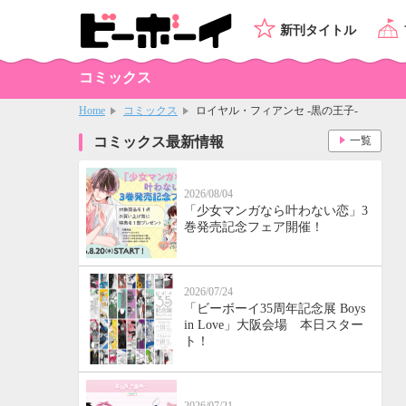
新刊タイトル
コミックス
Home
コミックス
ロイヤル・フィアンセ -黒の王子-
コミックス最新情報
一覧
2026/08/04
「少女マンガなら叶わない恋」3
巻発売記念フェア開催！
2026/07/24
「ビーボーイ35周年記念展 Boys
in Love」大阪会場 本日スター
ト！