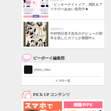
2026/07/21
「ピンキーナイトメア」周防＆ア
イチのぺあぬい発売中★
2026/07/21
中村明日美子先生のデビュー25周
年を祝したカフェが展開中♬
ビーボーイ編集部
@bboy_editor
SNS一覧
PICK UP コンテンツ