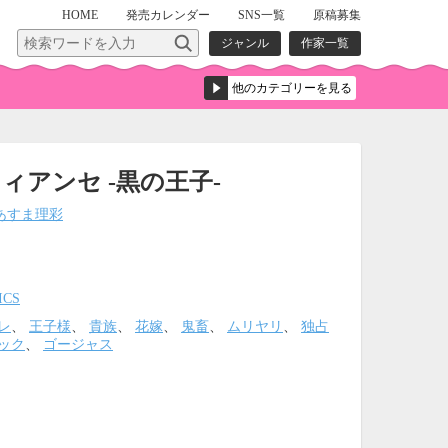
HOME
発売
カレンダー
SNS一覧
原稿募集
ジャンル
作家一覧
ィアンセ -黒の王子-
あすま理彩
ICS
レ
、
王子様
、
貴族
、
花嫁
、
鬼畜
、
ムリヤリ
、
独占
ック
、
ゴージャス