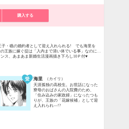
購入する
王子・礁の婚約者として迎え入れられる! でも海里を
いの王族に嫁ぐ掟は「入内まで清い体でいる事」なのに…
ンス、あまあま新婚生活漫画描き下ろし10Ｐ付♥
海里
（カイリ）
天涯孤独の高校生。お世話になった
寮母のおばさんの入院費のため、
「住み込みの家政婦」になったつも
りが、王族の「花嫁候補」として迎
え入れられ―!?