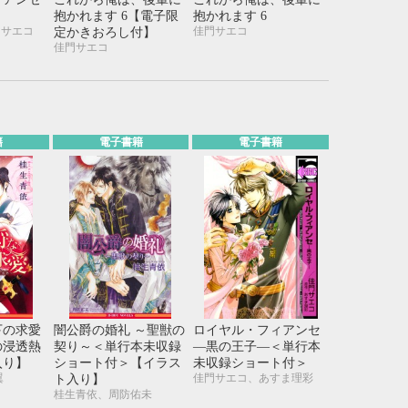
21
22
23
24
抱かれます 6【電子限
抱かれます 6
28
29
30
31
門サエコ
佳門サエコ
定かきおろし付】
佳門サエコ
籍
電子書籍
電子書籍
下の求愛
闇公爵の婚礼 ～聖獣の
ロイヤル・フィアンセ
の浸透熱
契り～＜単行本未収録
―黒の王子―＜単行本
入り】
ショート付＞【イラス
未収録ショート付＞
翼
佳門サエコ、あすま理彩
ト入り】
桂生青依、周防佑未