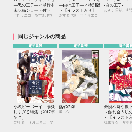
20
21
22
23
24
25
26
18
19
20
―黒の王子―＜単行本
―白の王子―＜特別版
-白の王子-
27
28
29
30
25
26
27
あすま理彩、佳
未収録ショート付＞
＞【イラスト入り】
佳門サエコ、あすま理彩
あすま理彩、佳門サエコ
同じジャンルの商品
電子書籍
電子書籍
電子書
小説ビーボーイ 溺愛
熱砂の鎖
傲慢不埒な殿
環 レン
しすぎる特集（2017年
～触れ合う肌
冬号）
～【イラスト
宮緒 葵、朱月とまと、水壬楓子、しおべり由生、吉田ナツ、森原八鹿、彩寧一叶、高世ナオキ、遠野春日、円陣闇丸、東野ゆき、園千代子、東野 海、林 マキ、永井三郎、福嶋ユッカ、モリフジ、黒田 屑、ゆうき
桂生青依、明神 