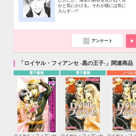
び人だが、海里の窮状を見かねて何
かと気にかける。それが礁には気に
入らず―!?
アンケート
「ロイヤル・フィアンセ -黒の王子-」関連商品
電子書籍
電子書籍
ノベル
9月
SUN
MON
TUE
WED
THU
FRI
SAT
SUN
MON
TUE
1
2
3
4
5
6
7
8
9
10
11
12
4
5
6
13
14
15
16
17
18
19
11
12
13
ロイヤル・フィアンセ
ロイヤル・フィアンセ
ロイヤル・フ