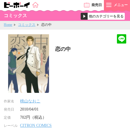
発売
日
メニュー
コミックス
Home
コミックス
恋の中
恋の中
桃山なおこ
作家名
2010/04/01
発売日
702円（税込）
定価
CITRON COMICS
レーベル