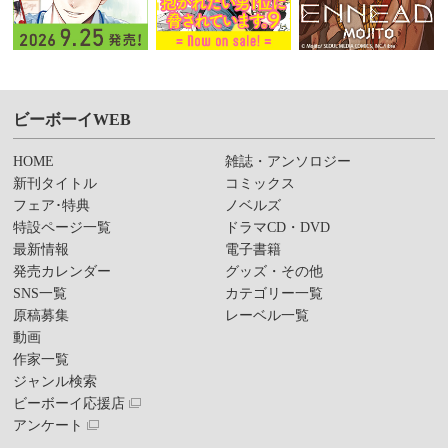
ビーボーイWEB
HOME
雑誌・アンソロジー
新刊タイトル
コミックス
フェア･特典
ノベルズ
特設ページ一覧
ドラマCD・DVD
最新情報
電子書籍
発売カレンダー
グッズ・その他
SNS一覧
カテゴリー一覧
原稿募集
レーベル一覧
動画
作家一覧
ジャンル検索
ビーボーイ応援店
アンケート