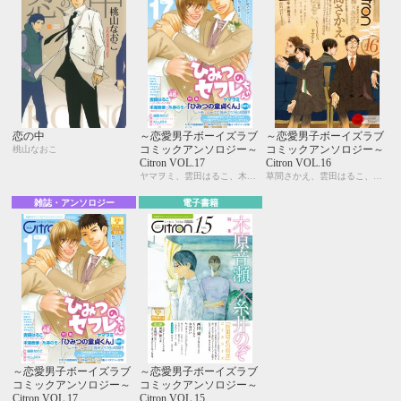
恋の中
～恋愛男子ボーイズラブ
～恋愛男子ボーイズラブ
コミックアンソロジー～
コミックアンソロジー～
桃山なおこ
Citron VOL.17
Citron VOL.16
ヤマヲミ、雲田はるこ、木原音瀬、糸井のぞ、KUJIRA、峰島なわこ、カシオ、市川けい、吹屋フロ、桃山なおこ、今井ゆうみ、三角社ぴえ、よしづかまやこ、やまねむさし
草間さかえ、雲田はるこ、KUJIRA、木原音瀬、糸井のぞ、ヤマヲミ、カシオ、峰島なわこ、宇野ジニア、はにわ、芥 ミチ、夏糖、桃山なおこ、三角社ぴえ、やまねむさし、秀香穂里、市川けい、佐東ミヤ
雑誌・アンソロジー
電子書籍
～恋愛男子ボーイズラブ
～恋愛男子ボーイズラブ
コミックアンソロジー～
コミックアンソロジー～
Citron VOL.17
Citron VOL.15