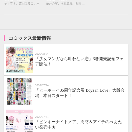
ヤマヲミ、雲田はるこ、木原音瀬、糸井のぞ、KUJIRA、峰島なわこ、カシオ、市川けい、吹屋フロ、桃山なおこ、今井ゆうみ、三角社ぴえ、よしづかまやこ、やまねむさし
糸井のぞ、木原音瀬、西田 東、KUJIRA、ヤマヲミ、市川けい、宇野ジニア、今井ゆうみ、名取いさと、峰島なわこ、桃山なおこ、三角社ぴえ、芥 ミチ、夏糖、吹屋フロ、みゆき朗、栗城 偲、北別府ニカ
コミックス最新情報
2026/08/04
「少女マンガなら叶わない恋」3巻発売記念フェ
ア開催！
2026/07/24
「ビーボーイ35周年記念展 Boys in Love」大阪会
場 本日スタート！
2026/07/21
「ピンキーナイトメア」周防＆アイチのぺあぬ
い発売中★