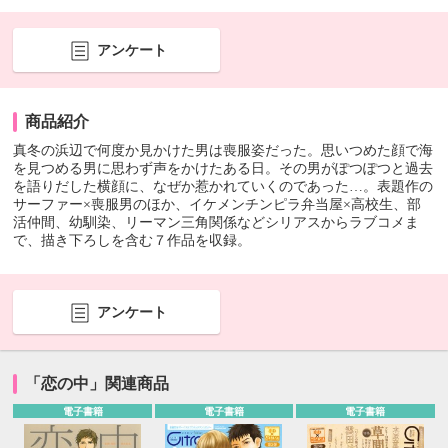
アンケート
商品紹介
真冬の浜辺で何度か見かけた男は喪服姿だった。思いつめた顔で海
を見つめる男に思わず声をかけたある日。その男がぽつぽつと過去
を語りだした横顔に、なぜか惹かれていくのであった…。表題作の
サーファー×喪服男のほか、イケメンチンピラ弁当屋×高校生、部
活仲間、幼馴染、リーマン三角関係などシリアスからラブコメま
で、描き下ろしを含む７作品を収録。
アンケート
「恋の中」関連商品
電子書籍
電子書籍
電子書籍