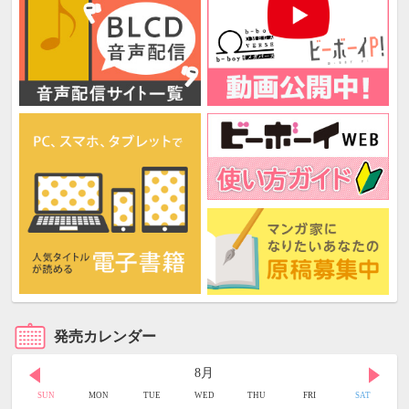
発売カレンダー
8月
SUN
MON
TUE
WED
THU
FRI
SAT