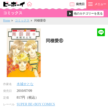
発売
日
メニュー
コミックス
Home
コミックス
同棲愛⑥
同棲愛⑥
水城せとな
作家名
2010/07/09
発売日
817円（税込）
定価
SUPER BE×BOY COMICS
レーベル