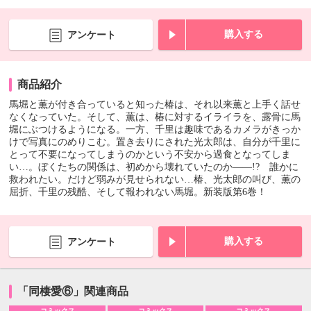
購入する
アンケート
商品紹介
馬堀と薫が付き合っていると知った椿は、それ以来薫と上手く話せ
なくなっていた。そして、薫は、椿に対するイライラを、露骨に馬
堀にぶつけるようになる。一方、千里は趣味であるカメラがきっか
けで写真にのめりこむ。置き去りにされた光太郎は、自分が千里に
とって不要になってしまうのかという不安から過食となってしま
い…。ぼくたちの関係は、初めから壊れていたのか――!? 誰かに
救われたい。だけど弱みが見せられない…椿、光太郎の叫び、薫の
屈折、千里の残酷、そして報われない馬堀。新装版第6巻！
購入する
アンケート
「同棲愛⑥」関連商品
コミックス
コミックス
コミックス