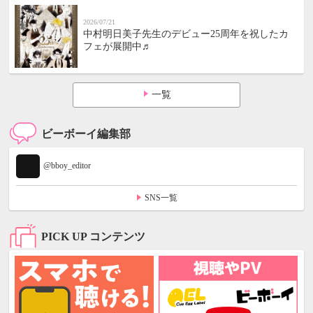
2026/07/21
中村明日美子先生のデビュー25周年を祝したカ
フェが展開中♬
一覧
ビーボーイ編集部
@bboy_editor
SNS一覧
PICK UP コンテンツ