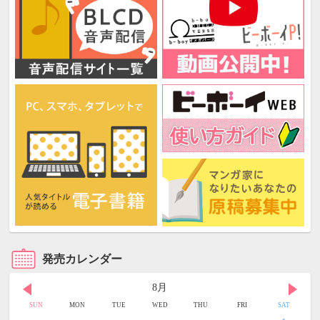
発売カレンダー
8月
SUN
MON
TUE
WED
THU
FRI
SAT