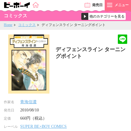
発売
日
メニュー
コミックス
Home
コミックス
ディフェンスライン ターニングポイント
ディフェンスライン ターニン
グポイント
青海信濃
作家名
2010/08/10
発売日
660円（税込）
定価
SUPER BE×BOY COMICS
レーベル