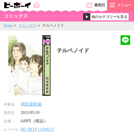
発売
日
メニュー
コミックス
Home
コミックス
テルペノイド
テルペノイド
岡田屋鉄蔵
作家名
2011/05/10
発売日
649円（税込）
定価
BE×BOY COMICS
レーベル