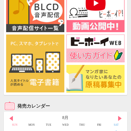
発売カレンダー
8月
SUN
MON
TUE
WED
THU
FRI
SAT