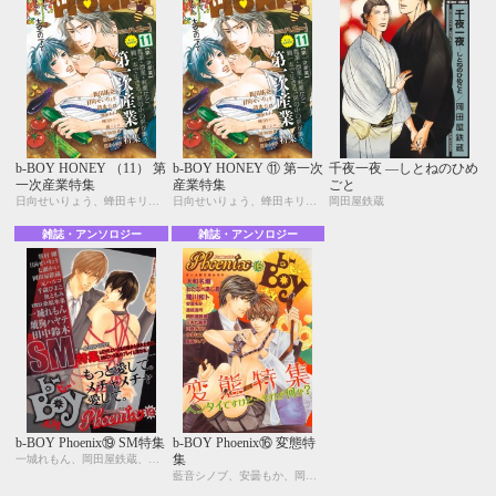
b-BOY HONEY （11） 第
b-BOY HONEY ⑪ 第一次
千夜一夜 ―しとねのひめ
一次産業特集
産業特集
ごと
日向せいりょう、蜂田キリー、葉月つや子、新田祐克、瀧ハジメ、飴屋カナメ、清水カロ、岡田屋鉄蔵、桜木あやん、こだか和麻
日向せいりょう、蜂田キリー、葉月つや子、新田祐克、瀧ハジメ、飴屋カナメ、清水カロ、岡田屋鉄蔵、桜木あやん、こだか和麻
岡田屋鉄蔵
雑誌・アンソロジー
雑誌・アンソロジー
b-BOY Phoenix⑲ SM特集
b-BOY Phoenix⑯ 変態特
集
一城れもん、岡田屋鉄蔵、琥狗ハヤテ、魚ともみ、笹村 剛、田中鈴木、千歳ぴよこ、七瀬かい、日向せいりょう、元ハルコ
藍音シノブ、安曇もか、岡田屋鉄蔵、龍川和ト、ドキ丸胸男、中井にこ、日野ガラス、真枝真弓、大和名瀬、わたなべあじあ