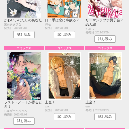
かわいいわたしのあなた
口下手は恋に事故る 2
リーマンラブホ男子会 2
恋人編
茉白あさひな
羽毛
発売日
2023/03/09
発売日
2023/03/09
すめし
発売日
2023/03/09
試し読み
試し読み
試し読み
コミックス
コミックス
コミックス
ラスト・ノートが香ると
上全 1
上全 2
き 1
ozet
ozet
発売日
2023/03/09
発売日
2023/03/09
しゅがーぺろぺろ
発売日
2023/03/09
試し読み
試し読み
試し読み