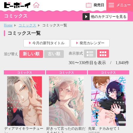
発売
日
メニュー
コミックス
Home
コミックス
コミックス一覧
コミックス一覧
今月の新刊タイトル
発売カレンダー
表示形式
新しい順
古い順
並び替え
301〜330件目を表示 / 1,840件
コミックス
コミックス
コミックス
ディアマイキラーチュー
好きって言ったのお前だ
先輩、ナカみせて 1
ン
ろうが！ 2
沖田有帆