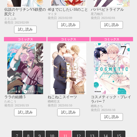
伝説のヤリチンVS鉄壁の
40までにしたい10のこと
パパベビトライアル
尻穴 2
マミタ
星乃柚月
発売日
2023/02/09
発売日
2023/02/01
ととふみ
発売日
2023/02/09
試し読み
試し読み
試し読み
コミックス
コミックス
コミックス
ララの結婚 5
ねこねこスイーツ
コスメティック・プレイ
ラバー 7
ためこう
楢崎壮太
発売日
2023/01/19
発売日
2023/01/10
楢島さち
発売日
2023/01/10
試し読み
試し読み
試し読み
7
8
9
10
11
12
13
14
15