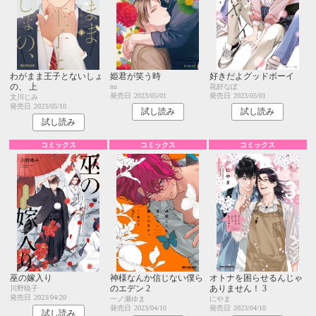
わがまま王子とないしょ
姫君が笑う時
好きだよグッドボーイ
の、 上
nu
花好なぽ
発売日
2023/05/01
発売日
2023/05/01
文川じみ
発売日
2023/05/10
試し読み
試し読み
試し読み
コミックス
コミックス
コミックス
巫の嫁入り
神様なんか信じない僕ら
オトナを困らせるんじゃ
のエデン 2
ありません！ 3
川野暁子
発売日
2023/04/20
一ノ瀬ゆま
にやま
発売日
2023/04/10
発売日
2023/04/10
試し読み