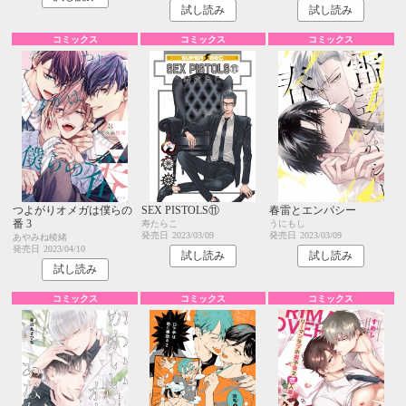
試し読み
試し読み
コミックス
コミックス
コミックス
つよがりオメガは僕らの
SEX PISTOLS⑪
春雷とエンパシー
番 3
寿たらこ
うにもし
発売日
2023/03/09
発売日
2023/03/09
あやみね稜緒
発売日
2023/04/10
試し読み
試し読み
試し読み
コミックス
コミックス
コミックス