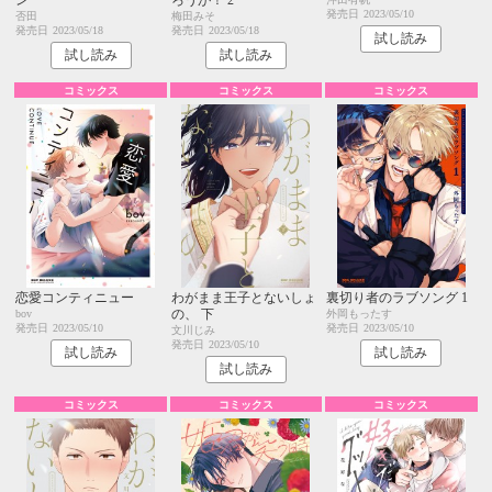
発売日
2023/05/10
否田
梅田みそ
発売日
2023/05/18
発売日
2023/05/18
試し読み
試し読み
試し読み
コミックス
コミックス
コミックス
恋愛コンティニュー
わがまま王子とないしょ
裏切り者のラブソング 1
の、 下
bov
外岡もったす
発売日
2023/05/10
発売日
2023/05/10
文川じみ
発売日
2023/05/10
試し読み
試し読み
試し読み
コミックス
コミックス
コミックス