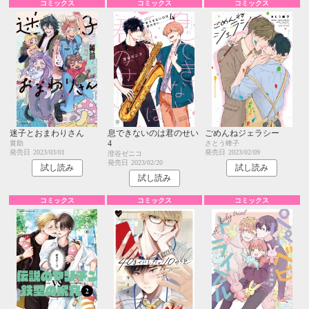
コミックス
コミックス
コミックス
迷子とおまわりさん
息できないのは君のせい
ごめんねジェラシー
4
黄助
さとう蜂子
発売日
2023/03/01
発売日
2023/02/09
澄谷ゼニコ
発売日
2023/02/20
試し読み
試し読み
試し読み
コミックス
コミックス
コミックス