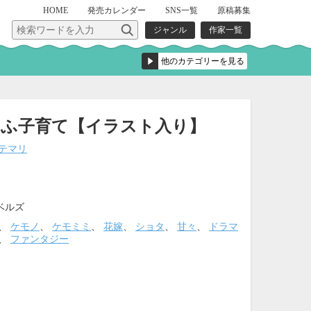
HOME
発売
カレンダー
SNS一覧
原稿募集
ジャンル
作家一覧
もふ子育て【イラスト入り】
テマリ
ベルズ
、
ケモノ
、
ケモミミ
、
花嫁
、
ショタ
、
甘々
、
ドラマ
、
ファンタジー