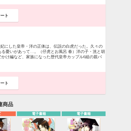
ケート
を妃にした皇帝・洋の正体は、伝説の白虎だった。久々の
る憂いがあって…。（仔虎とお風呂 春）洋の子・洸と胡
でかけ編など、家族になった歴代皇帝カップル6組の親バ
ケート
連商品
ズ
電子書籍
電子書籍