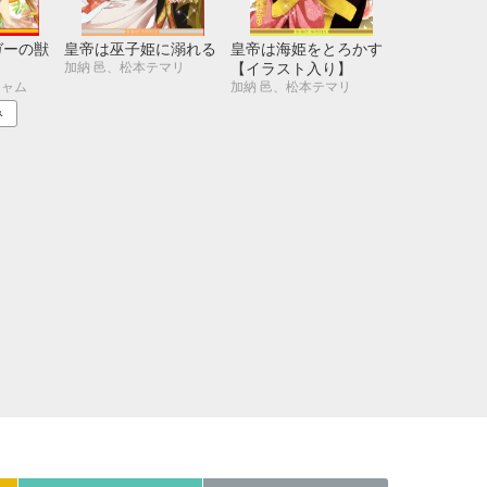
21
22
23
24
28
29
30
31
ガーの獣
皇帝は巫子姫に溺れる
皇帝は海姫をとろかす
加納 邑、松本テマリ
【イラスト入り】
シャム
加納 邑、松本テマリ
み