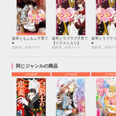
皇帝ともふもふ子育て
皇帝とラブラブ子育て
皇帝とラブラ
♥
【イラスト入り】
♥
加納 邑、松本テマリ
加納 邑、松本テマリ
加納 邑、松本テ
同じジャンルの商品
ノベルズ
ノベルズ
ノベル
9月
SUN
MON
TUE
WED
THU
FRI
SAT
SUN
MON
TUE
1
2
3
4
5
6
7
8
9
10
11
12
4
5
6
13
14
15
16
17
18
19
11
12
13