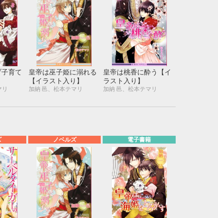
ブ子育て
皇帝は巫子姫に溺れる
皇帝は桃香に酔う【イ
【イラスト入り】
ラスト入り】
マリ
加納 邑、松本テマリ
加納 邑、松本テマリ
ズ
ノベルズ
電子書籍
10月
WED
THU
FRI
SAT
1
2
3
7
8
9
10
14
15
16
17