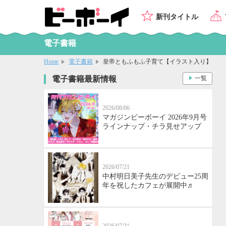
新刊タイトル
電子書籍
Home
電子書籍
皇帝ともふもふ子育て【イラスト入り】
電子書籍最新情報
一覧
2026/08/06
マガジンビーボーイ 2026年9月号
ラインナップ・チラ見せアップ
2026/07/21
中村明日美子先生のデビュー25周
年を祝したカフェが展開中♬