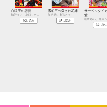
20
21
22
23
24
25
26
18
19
20
27
28
29
30
25
26
27
白狼王の恋妻
雪豹王の愛され花嫁
サーベルタイ
櫛野ゆい、葛西リカコ
加納 邑、桜城やや
愛
櫛野ゆい、九重
試し読み
試し読み
試し読