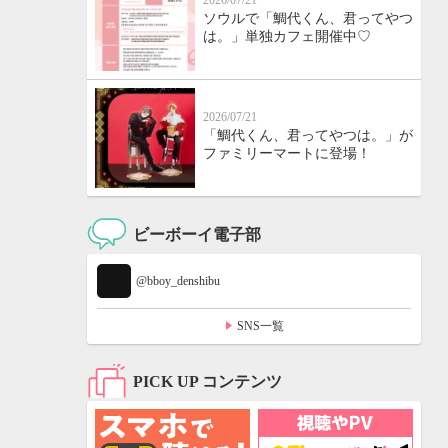
2026/07/21
ソウルで「鯛代くん、君ってやつ
は。」単独カフェ開催中♡
2026/07/21
「鯛代くん、君ってやつは。」が
ファミリーマートに登場！
ビーボーイ電子部
@bboy_denshibu
SNS一覧
PICK UP コンテンツ