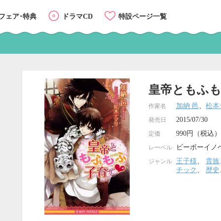
フェア･特典
ドラマCD
特設ページ一覧
皇帝ともふ
加納 邑
、
松本
作家名
2015/07/30
発売日
990円（税込）
定価
ビーボーイノ
レーベル
王子様
、
貴族
ジャンル
チック
、
歴史