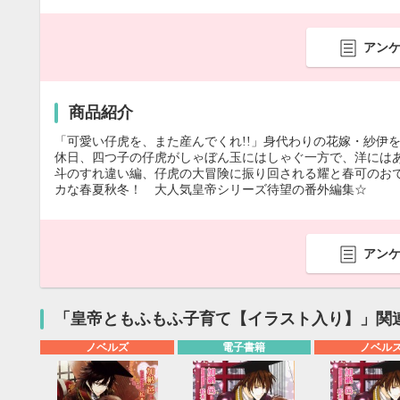
アン
商品紹介
「可愛い仔虎を、また産んでくれ!!」身代わりの花嫁・紗伊
休日、四つ子の仔虎がしゃぼん玉にはしゃぐ一方で、洋にはあ
斗のすれ違い編、仔虎の大冒険に振り回される耀と春可のお
カな春夏秋冬！ 大人気皇帝シリーズ待望の番外編集☆
アン
「皇帝ともふもふ子育て【イラスト入り】」関
ノベルズ
電子書籍
ノベル