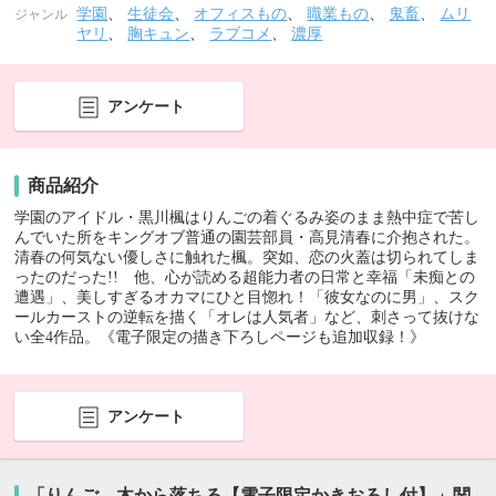
学園
、
生徒会
、
オフィスもの
、
職業もの
、
鬼畜
、
ムリ
ジャンル
ヤリ
、
胸キュン
、
ラブコメ
、
濃厚
アンケート
商品紹介
学園のアイドル・黒川楓はりんごの着ぐるみ姿のまま熱中症で苦し
んでいた所をキングオブ普通の園芸部員・高見清春に介抱された。
清春の何気ない優しさに触れた楓。突如、恋の火蓋は切られてしま
ったのだった!! 他、心が読める超能力者の日常と幸福「未痴との
遭遇」、美しすぎるオカマにひと目惚れ！「彼女なのに男」、スク
ールカーストの逆転を描く「オレは人気者」など、刺さって抜けな
い全4作品。《電子限定の描き下ろしページも追加収録！》
アンケート
「りんご、木から落ちる【電子限定かきおろし付】」関