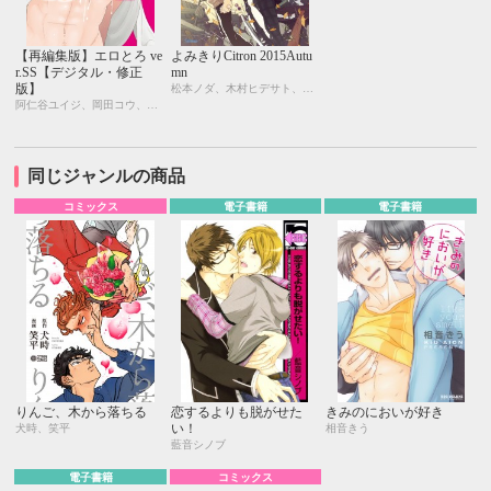
【再編集版】エロとろ ve
よみきりCitron 2015Autu
r.SS【デジタル・修正
mn
版】
松本ノダ、木村ヒデサト、ヤマヲミ、ためこう、やまねむさし、吹屋フロ、つゆきゆるこ、犬時、笑平、プルガリア、佐藤千鳥、明本 由、川、阪本あき、東郷 錦
阿仁谷ユイジ、岡田コウ、彩景でりこ、はらだ、カシオ、木村ヒデサト、仁茂田あい、峰島なわこ、やまねむさし、山本アタル、名取いさと、屋敷エイゴ、やしこ、九重リココ、犬時、笑平、プルガリア
同じジャンルの商品
コミックス
電子書籍
電子書籍
りんご、木から落ちる
恋するよりも脱がせた
きみのにおいが好き
い！
犬時、笑平
相音きう
藍音シノブ
電子書籍
コミックス