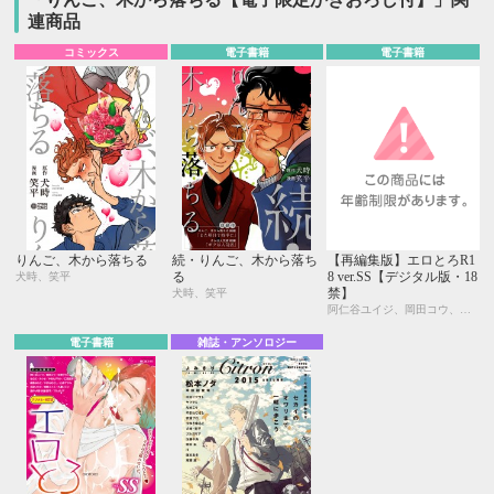
連商品
コミックス
電子書籍
電子書籍
りんご、木から落ちる
続・りんご、木から落ち
【再編集版】エロとろR1
る
8 ver.SS【デジタル版・18
犬時、笑平
禁】
犬時、笑平
阿仁谷ユイジ、岡田コウ、彩景でりこ、はらだ、カシオ、木村ヒデサト、仁茂田あい、峰島なわこ、やまねむさし、山本アタル、名取いさと、屋敷エイゴ、やしこ、九重リココ、犬時、笑平、プルガリア
電子書籍
雑誌・アンソロジー