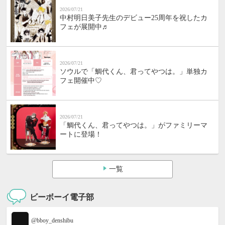
2026/07/21
中村明日美子先生のデビュー25周年を祝したカ
フェが展開中♬
2026/07/21
ソウルで「鯛代くん、君ってやつは。」単独カ
フェ開催中♡
2026/07/21
「鯛代くん、君ってやつは。」がファミリーマ
ートに登場！
一覧
ビーボーイ電子部
@bboy_denshibu