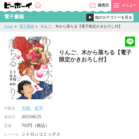
発売
日
メニュー
電子書籍
Home
電子書籍
りんご、木から落ちる【電子限定かきおろし付】
りんご、木から落ちる【電子
限定かきおろし付】
犬時
、
笑平
作家名
2015/06/25
発売日
702円（税込）
定価
シトロンコミックス
レーベル