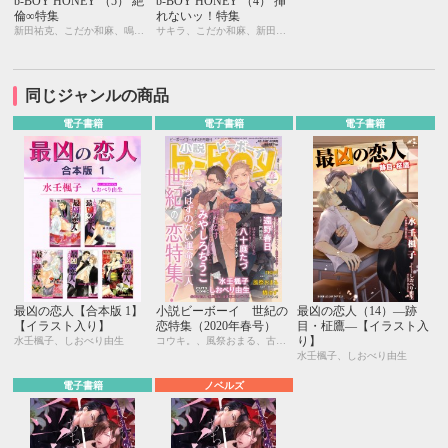
b-BOY HONEY （5） 絶
b-BOY HONEY （4） 挿
倫∞特集
れないッ！特集
新田祐克、こだか和麻、鳴坂リン、琥狗ハヤテ、瀧ハジメ、葉月つや子、桜木あやん、千歳ぴよこ、和泉棒子、桜川園子
サキラ、こだか和麻、新田祐克、琥狗ハヤテ、一城れもん、桜木あやん、春野ヒカル、瀧ハジメ、桜川園子、七織ニナコ、和泉棒子、あさぎり夕、天城れの
同じジャンルの商品
電子書籍
電子書籍
電子書籍
最凶の恋人【合本版 1】
小説ビーボーイ 世紀の
最凶の恋人（14）―跡
【イラスト入り】
恋特集（2020年春号）
目・柾鷹―【イラスト入
り】
水壬楓子、しおべり由生
コウキ。、風祭おまる、古藤嗣己、椿 ゆず、おおきいき、遠野春日、円陣闇丸、noel、周防佑未、水壬楓子、しおべり由生、みやしろちうこ、user、八十庭たづ、佐々木久美子
水壬楓子、しおべり由生
電子書籍
ノベルズ