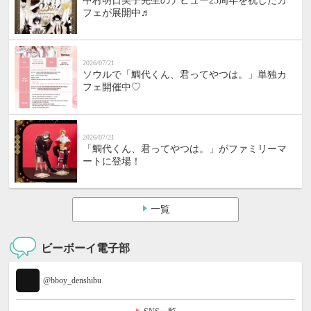
中村明日美子先生のデビュー25周年を祝したカ
フェが展開中♬
2026/07/21
ソウルで「鯛代くん、君ってやつは。」単独カ
フェ開催中♡
2026/07/21
「鯛代くん、君ってやつは。」がファミリーマ
ートに登場！
一覧
ビーボーイ電子部
@bboy_denshibu