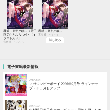
乳親 ～双乳の宴～＜電子
乳親 ～双乳の宴～
限定かきおろし付＞【イ
宮緒 葵、へらへら
ラスト入り】
試し読み
宮緒 葵、へらへら
電子書籍最新情報
2026/08/06
マガジンビーボーイ 2026年9月号 ラインナッ
プ・チラ見せアップ
2026/07/21