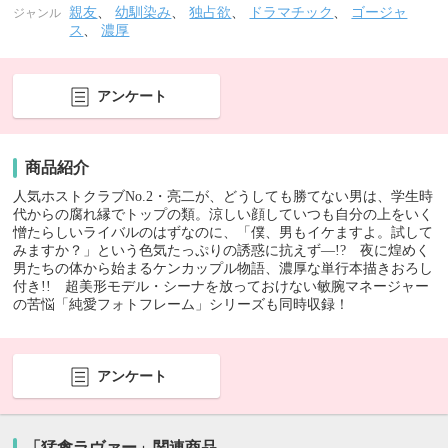
親友
、
幼馴染み
、
独占欲
、
ドラマチック
、
ゴージャ
ジャンル
ス
、
濃厚
アンケート
商品紹介
人気ホストクラブNo.2・亮二が、どうしても勝てない男は、学生時
代からの腐れ縁でトップの類。涼しい顔していつも自分の上をいく
憎たらしいライバルのはずなのに、「僕、男もイケますよ。試して
みますか？」という色気たっぷりの誘惑に抗えず―!? 夜に煌めく
男たちの体から始まるケンカップル物語、濃厚な単行本描きおろし
付き!! 超美形モデル・シーナを放っておけない敏腕マネージャー
の苦悩「純愛フォトフレーム」シリーズも同時収録！
アンケート
「猛禽ラヴァー」関連商品