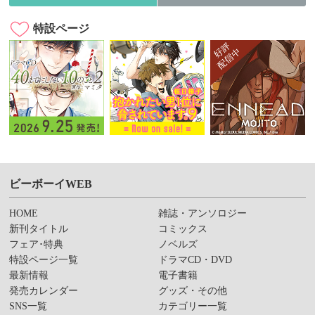
特設ページ
ビーボーイWEB
HOME
雑誌・アンソロジー
新刊タイトル
コミックス
フェア･特典
ノベルズ
特設ページ一覧
ドラマCD・DVD
最新情報
電子書籍
発売カレンダー
グッズ・その他
SNS一覧
カテゴリー一覧