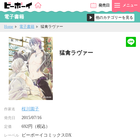
発売
日
メニュー
電子書籍
Home
電子書籍
猛禽ラヴァー
猛禽ラヴァー
桜川園子
作家名
2015/07/16
発売日
692円（税込）
定価
ビーボーイコミックスDX
レーベル