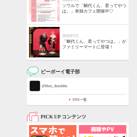
2026/07/21
ソウルで「鯛代くん、君ってやつ
は。」単独カフェ開催中♡
2026/07/21
「鯛代くん、君ってやつは。」が
ファミリーマートに登場！
ビーボーイ電子部
@bboy_denshibu
SNS一覧
PICK UP コンテンツ