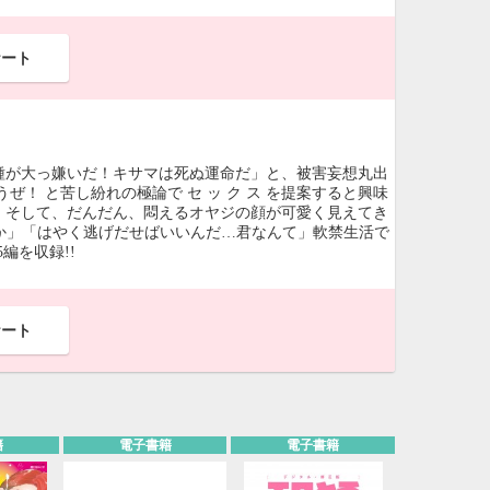
ケート
種が大っ嫌いだ！キサマは死ぬ運命だ」と、被害妄想丸出
！ と苦し紛れの極論で セ ッ ク ス を提案すると興味
 そして、だんだん、悶えるオヤジの顔が可愛く見えてき
っか」「はやく逃げだせばいいんだ…君なんて」軟禁生活で
編を収録!!
ケート
籍
電子書籍
電子書籍