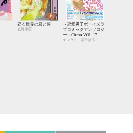
21
22
23
24
28
29
30
31
廻る世界の君と僕
～恋愛男子ボーイズラ
直野儚羅
ブコミックアンソロジ
ー～Citron VOL.17
ヤマヲミ、雲田はるこ、木原音瀬、糸井のぞ、KUJIRA、峰島なわこ、カシオ、市川けい、吹屋フロ、桃山なおこ、今井ゆうみ、三角社ぴえ、よしづかまやこ、やまねむさし