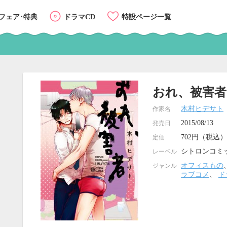
フェア･特典
ドラマCD
特設ページ一覧
おれ、被害者
木村ヒデサト
作家名
2015/08/13
発売日
702円（税込）
定価
シトロンコミ
レーベル
オフィスもの
ジャンル
ラブコメ
、
ド