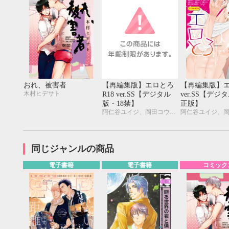
おれ、被害者
【再編集版】エロとろ
【再編集版】
木村ヒデサト
R18 ver.SS【デジタル
ver.SS【デジ
版・18禁】
正版】
阿仁谷ユイジ、岡田コウ、彩景でりこ、はらだ、カシオ、木村ヒデサト、仁茂田あい、峰島なわこ、やまねむさし、山本アタル、名取いさと、屋敷エイゴ、やしこ、九重リココ、犬時、笑平、プルガリア
同じジャンルの商品
電子書籍
電子書籍
コミック
9月
SUN
MON
TUE
WED
THU
FRI
SAT
SUN
MON
TUE
1
2
3
4
5
6
7
8
9
10
11
12
4
5
6
13
14
15
16
17
18
19
11
12
13