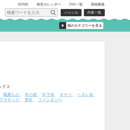
HOME
発売
カレンダー
SNS一覧
原稿募集
ジャンル
作家一覧
ックス
、
職業もの
、
年の差
、
年下攻
、
オヤジ
、
ヘタレ攻
、
ラマチック
、
歴史
、
ファンタジー