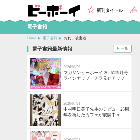
新刊タイトル
電子書籍
Home
電子書籍
おれ、被害者
電子書籍最新情報
一覧
2026/08/06
マガジンビーボーイ 2026年9月号
ラインナップ・チラ見せアップ
2026/07/21
中村明日美子先生のデビュー25周
年を祝したカフェが展開中♬