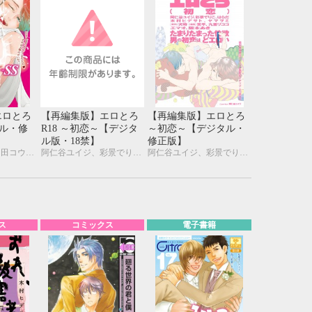
エロとろ
【再編集版】エロとろ
【再編集版】エロとろ
タル・修
R18 ～初恋～【デジタ
～初恋～【デジタル・
ル版・18禁】
修正版】
阿仁谷ユイジ、岡田コウ、彩景でりこ、はらだ、カシオ、木村ヒデサト、仁茂田あい、峰島なわこ、やまねむさし、山本アタル、名取いさと、屋敷エイゴ、やしこ、九重リココ、犬時、笑平、プルガリア
阿仁谷ユイジ、彩景でりこ、はらだ、カシオ、木村ヒデサト、ヤマヲミ、笑平、九重リココ、やしこ、エマオ、阪本あき
阿仁谷ユイジ、彩景でりこ、はらだ、カシオ、木村ヒデサト、ヤマヲミ、笑平、九重リココ、やしこ、エマオ、阪本あき
ス
コミックス
電子書籍
10月
WED
THU
FRI
SAT
1
2
3
7
8
9
10
14
15
16
17