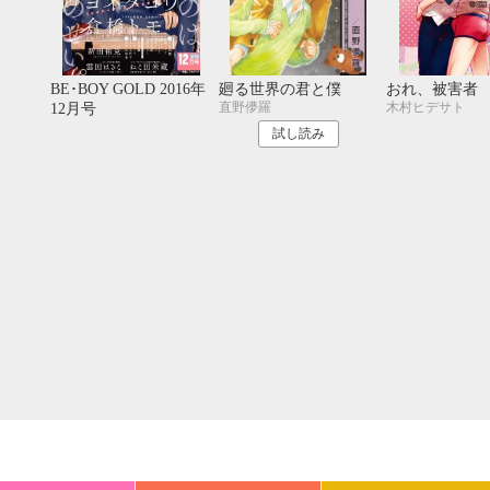
20
21
22
23
24
25
26
18
19
20
27
28
29
30
25
26
27
BE･BOY GOLD 2016年
廻る世界の君と僕
おれ、被害者
直野儚羅
木村ヒデサト
12月号
試し読み