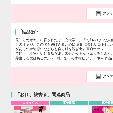
アン
商品紹介
見知らぬオヤジに脅されたリア充大学生。「お前みたいな人
しのオヤジ。この場を逃げきるために 最期に楽しいコトしようぜ
があるのか途惑いながらも自ら服を脱ぎ出す童貞オヤジ…！
て!? 「おかえり！ 白飯があと30分かかるからエッチしよ
芽生える愛はあるのか!? 唯一無二の木村ヒデサト ネ申 作品5
アン
「おれ、被害者」関連商品
コミックス
電子書籍
電子書